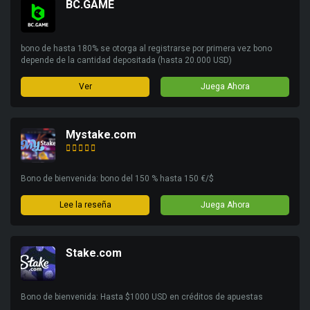
BC.GAME
bono de hasta 180% se otorga al registrarse por primera vez bono
depende de la cantidad depositada (hasta 20.000 USD)
Ver
Juega Ahora
Mystake.com
Bono de bienvenida: bono del 150 % hasta 150 €/$
Lee la reseña
Juega Ahora
Stake.com
Bono de bienvenida: Hasta $1000 USD en créditos de apuestas