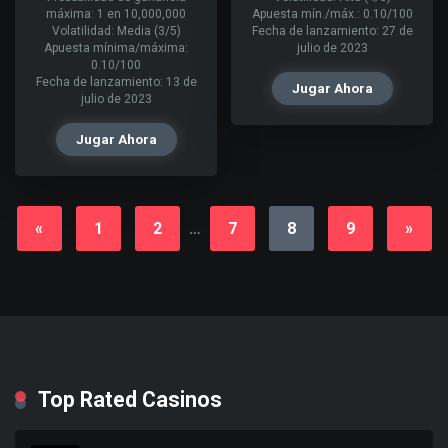
máxima: 1 en 10,000,000
Apuesta mín./máx.: 0.10/100
Volatilidad: Media (3/5)
Fecha de lanzamiento: 27 de
Apuesta mínima/máxima:
julio de 2023
0.10/100
Fecha de lanzamiento: 13 de
Jugar Ahora
julio de 2023
Jugar Ahora
«
1
2
…
7
8
9
»
Top Rated Casinos