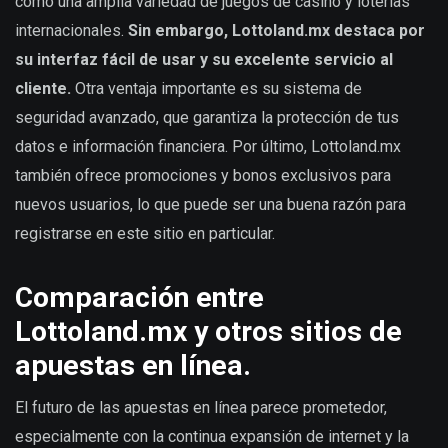
como una amplia variedad de juegos de casino y loterías
internacionales.
Sin embargo, Lottoland.mx destaca por
su interfaz fácil de usar y su excelente servicio al
cliente.
Otra ventaja importante es su sistema de
seguridad avanzado, que garantiza la protección de tus
datos e información financiera. Por último, Lottoland.mx
también ofrece promociones y bonos exclusivos para
nuevos usuarios, lo que puede ser una buena razón para
registrarse en este sitio en particular.
Comparación entre
Lottoland.mx y otros sitios de
apuestas en línea.
El futuro de las apuestas en línea parece prometedor,
especialmente con la continua expansión de internet y la