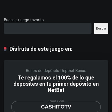
Busca tu juego favorito
Buscar
Disfruta de este juego en:
Bonos de depósito
Deposit Bonus
Te regalamos el 100% de lo que
deposites en tu primer depósito en
NetBet
Bonus Code
CASHITOTV