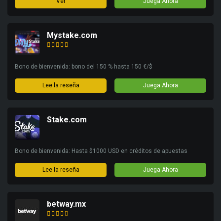
Ver
Juega Ahora
Mystake.com
Bono de bienvenida: bono del 150 % hasta 150 €/$
Lee la reseña
Juega Ahora
Stake.com
Bono de bienvenida: Hasta $1000 USD en créditos de apuestas
Lee la reseña
Juega Ahora
betway.mx