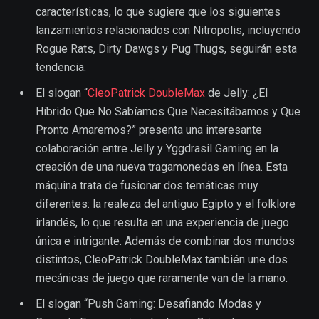
características, lo que sugiere que los siguientes
lanzamientos relacionados con Nitropolis, incluyendo
Rogue Rats, Dirty Dawgs y Pug Thugs, seguirán esta
tendencia.
El slogan “
CleoPatrick DoubleMax
de Jelly: ¿El
Híbrido Que No Sabíamos Que Necesitábamos y Que
Pronto Amaremos?” presenta una interesante
colaboración entre Jelly y Yggdrasil Gaming en la
creación de una nueva tragamonedas en línea. Esta
máquina trata de fusionar dos temáticas muy
diferentes: la realeza del antiguo Egipto y el folklore
irlandés, lo que resulta en una experiencia de juego
única e intrigante. Además de combinar dos mundos
distintos, CleoPatrick DoubleMax también une dos
mecánicas de juego que raramente van de la mano.
El slogan “Push Gaming: Desafiando Modas y