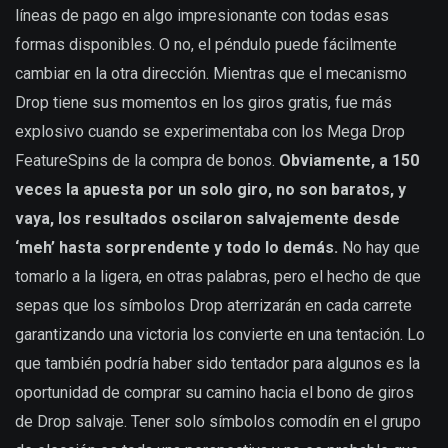
líneas de pago en algo impresionante con todas esas
formas disponibles. O no, el péndulo puede fácilmente
cambiar en la otra dirección. Mientras que el mecanismo
Drop tiene sus momentos en los giros gratis, fue más
explosivo cuando se experimentaba con los Mega Drop
FeatureSpins de la compra de bonos.
Obviamente, a 150
veces la apuesta por un solo giro, no son baratos, y
vaya, los resultados oscilaron salvajemente desde
‘meh’ hasta sorprendente y todo lo demás.
No hay que
tomarlo a la ligera, en otras palabras, pero el hecho de que
sepas que los símbolos Drop aterrizarán en cada carrete
garantizando una victoria los convierte en una tentación. Lo
que también podría haber sido tentador para algunos es la
oportunidad de comprar su camino hacia el bono de giros
de Drop salvaje. Tener solo símbolos comodín en el grupo