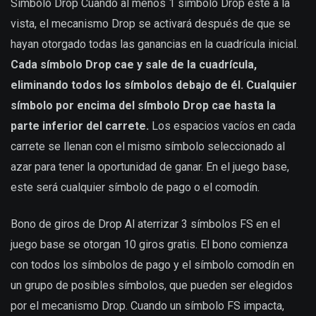
Símbolo Drop Cuando al menos 1 símbolo Drop esté a la
vista, el mecanismo Drop se activará después de que se
hayan otorgado todas las ganancias en la cuadrícula inicial.
Cada símbolo Drop cae y sale de la cuadrícula,
eliminando todos los símbolos debajo de él. Cualquier
símbolo por encima del símbolo Drop cae hasta la
parte inferior del carrete.
Los espacios vacíos en cada
carrete se llenan con el mismo símbolo seleccionado al
azar para tener la oportunidad de ganar. En el juego base,
este será cualquier símbolo de pago o el comodín.
Bono de giros de Drop Al aterrizar 3 símbolos FS en el
juego base se otorgan 10 giros gratis. El bono comienza
con todos los símbolos de pago y el símbolo comodín en
un grupo de posibles símbolos, que pueden ser elegidos
por el mecanismo Drop. Cuando un símbolo FS impacta,