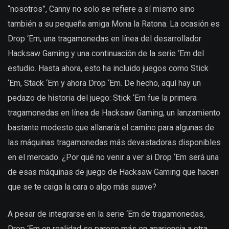
“nosotros”, Canny no solo se refiere a sí mismo sino
también a su pequeña amiga Mona la Ratona. La ocasión es
Drop ‘Em, una tragamonedas en línea del desarrollador
Hacksaw Gaming y una continuación de la serie ‘Em del
estudio. Hasta ahora, esto ha incluido juegos como Stick
‘Em, Stack ‘Em y ahora Drop ‘Em. De hecho, aquí hay un
pedazo de historia del juego: Stick ‘Em fue la primera
tragamonedas en línea de Hacksaw Gaming, un lanzamiento
bastante modesto que allanaría el camino para algunas de
las máquinas tragamonedas más devastadoras disponibles
en el mercado. ¿Por qué no venir a ver si Drop ‘Em será una
de esas máquinas de juego de Hacksaw Gaming que hacen
que se te caiga la cara o algo más suave?
A pesar de integrarse en la serie ‘Em de tragamonedas,
Drop ‘Em en realidad se parece más en apariencia a otra