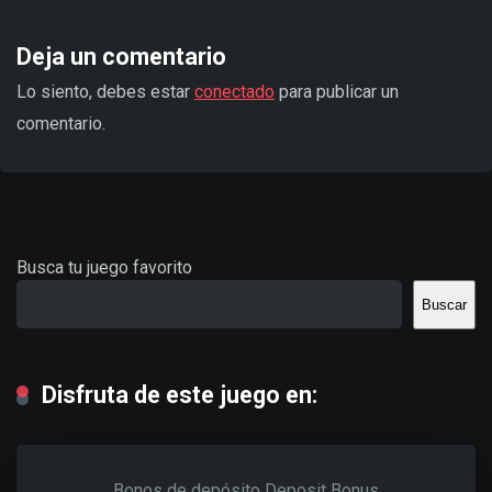
Deja un comentario
Lo siento, debes estar
conectado
para publicar un
comentario.
Busca tu juego favorito
Buscar
Disfruta de este juego en:
Bonos de depósito
Deposit Bonus