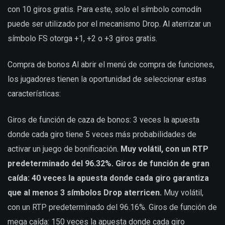
con 10 giros gratis. Para este, solo el símbolo comodín
puede ser utilizado por el mecanismo Drop. Al aterrizar un
símbolo FS otorga +1, +2 o +3 giros gratis.
Compra de bonos Al abrir el menú de compra de funciones,
los jugadores tienen la oportunidad de seleccionar estas
características:
Giros de función de caza de bonos: 3 veces la apuesta
donde cada giro tiene 5 veces más probabilidades de
activar un juego de bonificación.
Muy volátil, con un RTP
predeterminado del 96.32%. Giros de función de gran
caída: 40 veces la apuesta donde cada giro garantiza
que al menos 3 símbolos Drop aterricen.
Muy volátil,
con un RTP predeterminado del 96.16%. Giros de función de
mega caída: 150 veces la apuesta donde cada giro