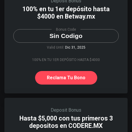
Deposit Bonus
100% en tu 1er depósito hasta
$4000 en Betway.mx
Bonus Code
Sin Codigo
Valid Until:
Dic 31, 2025
100% EN TU 1ER DEPÓSITO HASTA $4000
Reclama Tu Bono
Deposit Bonus
Hasta $5,000 con tus primeros 3
depositos en CODERE.MX