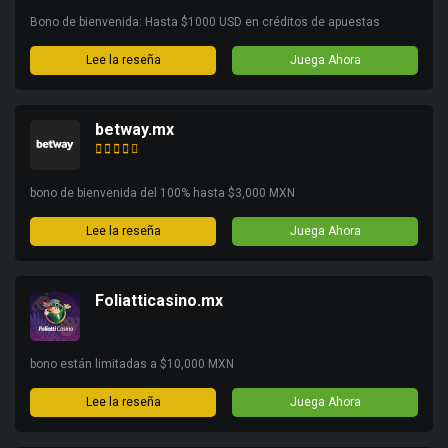
Bono de bienvenida: Hasta $1000 USD en créditos de apuestas
Lee la reseña
Juega Ahora
betway.mx
bono de bienvenida del 100% hasta $3,000 MXN
Lee la reseña
Juega Ahora
Foliatticasino.mx
bono están limitadas a $10,000 MXN
Lee la reseña
Juega Ahora