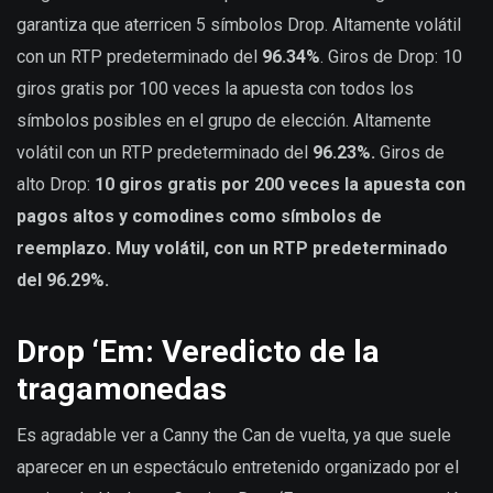
garantiza que aterricen 5 símbolos Drop. Altamente volátil
con un RTP predeterminado del
96.34%
. Giros de Drop: 10
giros gratis por 100 veces la apuesta con todos los
símbolos posibles en el grupo de elección. Altamente
volátil con un RTP predeterminado del
96.23%.
Giros de
alto Drop:
10 giros gratis por 200 veces la apuesta con
pagos altos y comodines como símbolos de
reemplazo. Muy volátil, con un RTP predeterminado
del 96.29%.
Drop ‘Em: Veredicto de la
tragamonedas
Es agradable ver a Canny the Can de vuelta, ya que suele
aparecer en un espectáculo entretenido organizado por el