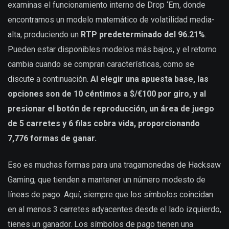
examinas el funcionamiento interno de Drop ‘Em, donde
encontramos un modelo matemático de volatilidad media-
alta, produciendo un
RTP predeterminado del 96.21%
.
Pueden estar disponibles modelos más bajos, y el retorno
cambia cuando se compran características, como se
discute a continuación.
Al elegir una apuesta base, las
opciones son de 10 céntimos a $/€100 por giro, y al
presionar el botón de reproducción, un área de juego
de 5 carretes y 6 filas cobra vida, proporcionando
7,776 formas de ganar.
Eso es muchas formas para una tragamonedas de Hacksaw
Gaming, que tienden a mantener un número modesto de
líneas de pago. Aquí, siempre que los símbolos coincidan
en al menos 3 carretes adyacentes desde el lado izquierdo,
tienes un ganador. Los símbolos de pago tienen una