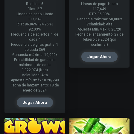
Rodillos: 6
Líneas de pago: Hasta
Filas: 2-7
117,649
Líneas de pago: Hasta
RTP: 95.99%
117,649
Ganancia máxima: 50,000x
RTP: 96.06% | 94.96% |
Volatilidad: Alta
92.03%
Apuesta Mín/Máx: 0.20/20
Frecuencia de aciertos: 1 de
Fecha de lanzamiento: 29 de
cada 4
febrero de 2024 (por
Frecuencia de giros gratis: 1
confirmar)
de cada 369
Ganancia máxima: 10,000x
Jugar Ahora
Probabilidad de ganancia
máxima: 1 de cada
3,022,974 (frec)
Volatilidad: Alta
Apuesta mín./máx.: 0.20/240
Fecha de lanzamiento: 18 de
enero de 2024
Jugar Ahora