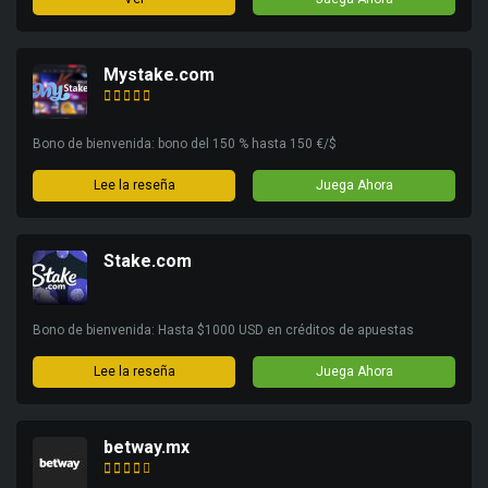
Mystake.com
Bono de bienvenida: bono del 150 % hasta 150 €/$
Lee la reseña
Juega Ahora
Stake.com
Bono de bienvenida: Hasta $1000 USD en créditos de apuestas
Lee la reseña
Juega Ahora
betway.mx