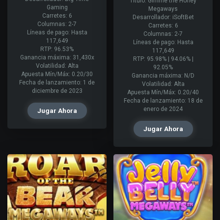
Título: Gimme the Honey
Gaming
Megaways
Carretes: 6
Desarrollador: iSoftBet
Columnas: 2-7
Carretes: 6
Líneas de pago: Hasta
Columnas: 2-7
117,649
Líneas de pago: Hasta
RTP: 96.53%
117,649
Ganancia máxima: 31,430x
RTP: 95.98% | 94.06% |
Volatilidad: Alta
92.05%
Apuesta Mín/Máx: 0.20/30
Ganancia máxima: N/D
Fecha de lanzamiento: 1 de
Volatilidad: Alta
diciembre de 2023
Apuesta Mín/Máx: 0.20/40
Fecha de lanzamiento: 18 de
enero de 2024
Jugar Ahora
Jugar Ahora