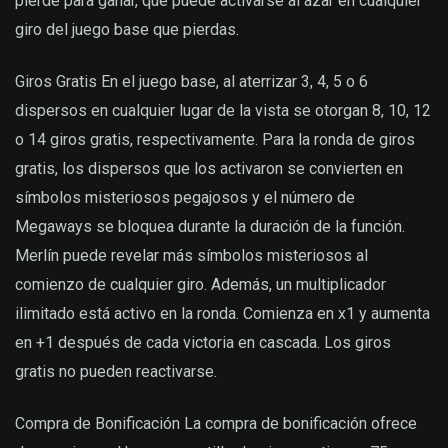
pierde para ganar, que puede activarse al azar en cualquier
giro del juego base que pierdas.
Giros Gratis En el juego base, al aterrizar 3, 4, 5 o 6
dispersos en cualquier lugar de la vista se otorgan 8, 10, 12
o 14 giros gratis, respectivamente. Para la ronda de giros
gratis, los dispersos que los activaron se convierten en
símbolos misteriosos pegajosos y el número de
Megaways se bloquea durante la duración de la función.
Merlín puede revelar más símbolos misteriosos al
comienzo de cualquier giro. Además, un multiplicador
ilimitado está activo en la ronda. Comienza en x1 y aumenta
en +1 después de cada victoria en cascada. Los giros
gratis no pueden reactivarse.
Compra de Bonificación La compra de bonificación ofrece