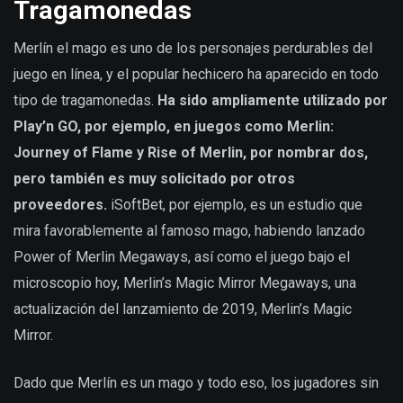
Tragamonedas
Merlín el mago es uno de los personajes perdurables del
juego en línea, y el popular hechicero ha aparecido en todo
tipo de tragamonedas.
Ha sido ampliamente utilizado por
Play’n GO, por ejemplo, en juegos como Merlin:
Journey of Flame y Rise of Merlin, por nombrar dos,
pero también es muy solicitado por otros
proveedores.
iSoftBet, por ejemplo, es un estudio que
mira favorablemente al famoso mago, habiendo lanzado
Power of Merlin Megaways, así como el juego bajo el
microscopio hoy, Merlin’s Magic Mirror Megaways, una
actualización del lanzamiento de 2019, Merlin’s Magic
Mirror.
Dado que Merlín es un mago y todo eso, los jugadores sin