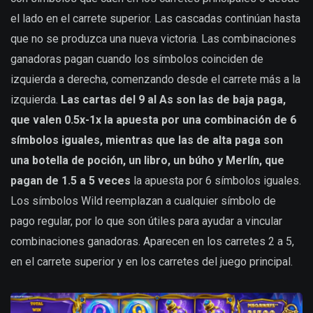
el lado en el carrete superior. Las cascadas continúan hasta
que no se produzca una nueva victoria. Las combinaciones
ganadoras pagan cuando los símbolos coinciden de
izquierda a derecha, comenzando desde el carrete más a la
izquierda.
Las cartas del 9 al As son las de baja paga,
que valen 0.5x-1x la apuesta por una combinación de 6
símbolos iguales, mientras que las de alta paga son
una botella de poción, un libro, un búho y Merlín, que
pagan de 1.5 a 5 veces
la apuesta por 6 símbolos iguales.
Los símbolos Wild reemplazan a cualquier símbolo de
pago regular, por lo que son útiles para ayudar a vincular
combinaciones ganadoras. Aparecen en los carretes 2 a 5,
en el carrete superior y en los carretes del juego principal.