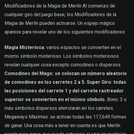
Modificadores de la Magia de Merlín Al comienzo de
cualquier giro del juego base, los Modificadores de la
Magia de Merlín pueden activarse. Un espejo mágico
aparece para revelar uno de los siguientes modificadores:
Magia Misteriosa:
varios espacios se convierten en el
mismo símbolo misterioso. Los símbolos misteriosos
revelan cualquier cosa excepto comodines o dispersos.
Comodines del Mago: se colocan un número aleatorio
de comodines en los carretes 2 a 5. Super Giro: todas
las posiciones del carrete 1 y del carrete rastreador
superior se convierten en el mismo símbolo.
Bono: 3 o
más símbolos dispersos aterrizarán en los carretes.
Megaways Máximas: se activan todas las 117,649 formas
de ganar. Una cosa más a tener en cuenta es que Merlín