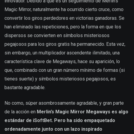
innovador. Debido a que es un seguimiento de Merlin’s
Magic Mirror, naturalmente ha ocurrido cierto cruce, como
convertir los giros perdedores en victorias ganadoras. Se
han eliminado las repeticiones, pero la forma en que los
dispersos se convierten en símbolos misteriosos
pegajosos para los giros gratis ha permanecido. Esta vez,
sin embargo, un multiplicador ascendente ilimitado, una
característica clave de Megaways, hace su aparición, lo
que, combinado con un gran número mínimo de formas (si
tienes suerte) y símbolos misteriosos pegajosos, es
bastante agradable.
No como, súper asombrosamente agradable, y gran parte
de la acción en
Merlin’s Magic Mirror Megaways es algo
estándar de iSoftBet. Pero ha sido empaquetado
ordenadamente junto con un lazo inspirado