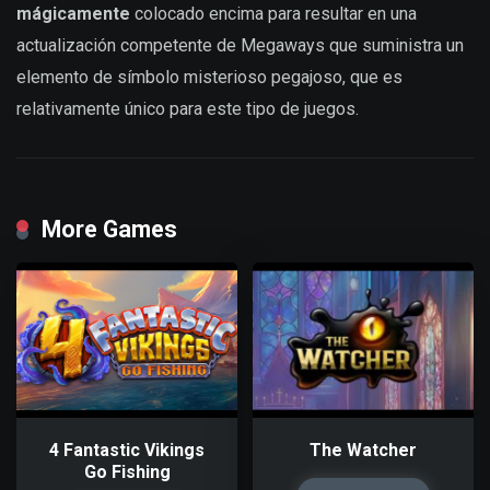
mágicamente
colocado encima para resultar en una
actualización competente de Megaways que suministra un
elemento de símbolo misterioso pegajoso, que es
relativamente único para este tipo de juegos.
More Games
4 Fantastic Vikings
The Watcher
Go Fishing