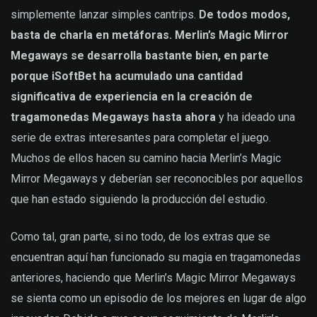
simplemente lanzar simples cantrips.
De todos modos,
basta de charla en metáforas. Merlin’s Magic Mirror
Megaways se desarrolla bastante bien, en parte
porque iSoftBet ha acumulado una cantidad
significativa de experiencia en la creación de
tragamonedas Megaways hasta ahora
y ha ideado una
serie de extras interesantes para completar el juego.
Muchos de ellos hacen su camino hacia Merlin’s Magic
Mirror Megaways y deberían ser reconocibles por aquellos
que han estado siguiendo la producción del estudio.
Como tal, gran parte, si no todo, de los extras que se
encuentran aquí han funcionado su magia en tragamonedas
anteriores, haciendo que Merlin’s Magic Mirror Megaways
se sienta como un episodio de los mejores en lugar de algo