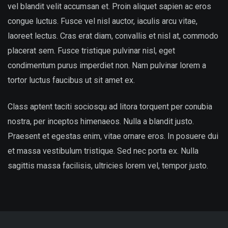
vel blandit velit accumsan et. Proin aliquet sapien ac eros
congue luctus. Fusce vel nisl auctor, iaculis arcu vitae,
laoreet lectus. Cras erat diam, convallis et nisl at, commodo
placerat sem. Fusce tristique pulvinar nisl, eget
condimentum purus imperdiet non. Nam pulvinar lorem a
tortor luctus faucibus ut sit amet ex.
Class aptent taciti sociosqu ad litora torquent per conubia
nostra, per inceptos himenaeos. Nulla a blandit justo.
Praesent et egestas enim, vitae ornare eros. In posuere dui
et massa vestibulum tristique. Sed nec porta ex. Nulla
sagittis massa facilisis, ultricies lorem vel, tempor justo.