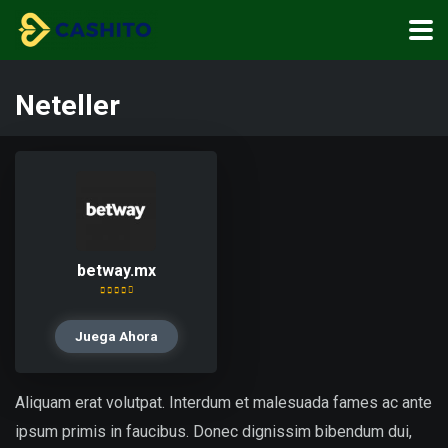
Neteller
betway.mx
Juega Ahora
Aliquam erat volutpat. Interdum et malesuada fames ac ante
ipsum primis in faucibus. Donec dignissim bibendum dui,