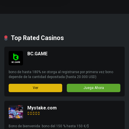
Top Rated Casinos
BC.GAME
bono de hasta 180% se otorga al registrarse por primera vez bono
depende de la cantidad depositada (hasta 20.000 USD)
Ver
Juega Ahora
Mystake.com
Bono de bienvenida: bono del 150 % hasta 150 €/$