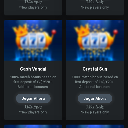
T&Cs Apply
T&Cs Apply
*New players only
*New players only
Cash Vandal
Crystal Sun
100% match bonus
based on
100% match bonus
based on
first deposit of £/$/€20+.
first deposit of £/$/€20+.
Additional bonuses.
Additional bonuses.
Jugar Ahora
Jugar Ahora
T&Cs Apply
T&Cs Apply
*New players only
*New players only