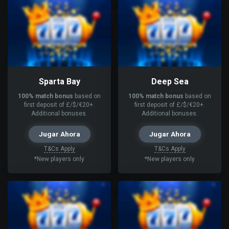
Sparta Bay
Deep Sea
100% match bonus
based on
100% match bonus
based on
first deposit of £/$/€20+.
first deposit of £/$/€20+.
Additional bonuses.
Additional bonuses.
Jugar Ahora
Jugar Ahora
T&Cs Apply
T&Cs Apply
*New players only
*New players only