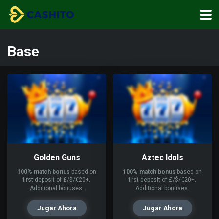
Base
Golden Guns
Aztec Idols
100% match bonus
based on
100% match bonus
based on
first deposit of £/$/€20+.
first deposit of £/$/€20+.
Additional bonuses.
Additional bonuses.
Jugar Ahora
Jugar Ahora