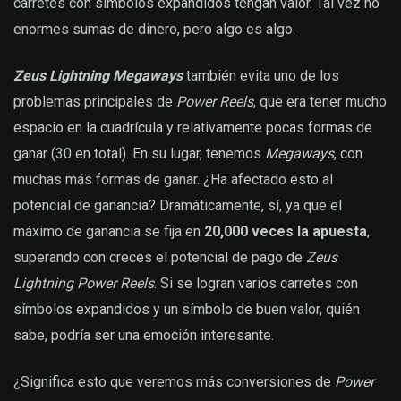
carretes con símbolos expandidos tengan valor. Tal vez no
enormes sumas de dinero, pero algo es algo.
Zeus Lightning Megaways
también evita uno de los
problemas principales de
Power Reels
, que era tener mucho
espacio en la cuadrícula y relativamente pocas formas de
ganar (30 en total). En su lugar, tenemos
Megaways
, con
muchas más formas de ganar. ¿Ha afectado esto al
potencial de ganancia? Dramáticamente, sí, ya que el
máximo de ganancia se fija en
20,000 veces la apuesta
,
superando con creces el potencial de pago de
Zeus
Lightning Power Reels
. Si se logran varios carretes con
símbolos expandidos y un símbolo de buen valor, quién
sabe, podría ser una emoción interesante.
¿Significa esto que veremos más conversiones de
Power