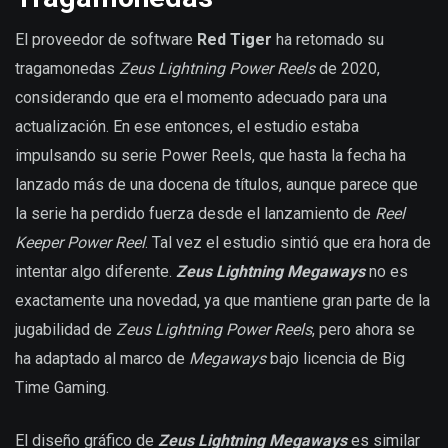
El proveedor de software
Red Tiger
ha retomado su
tragamonedas
Zeus Lightning Power Reels
de 2020,
considerando que era el momento adecuado para una
actualización. En ese entonces, el estudio estaba
impulsando su serie Power Reels, que hasta la fecha ha
lanzado más de una docena de títulos, aunque parece que
la serie ha perdido fuerza desde el lanzamiento de
Reel
Keeper Power Reel
. Tal vez el estudio sintió que era hora de
intentar algo diferente.
Zeus Lightning Megaways
no es
exactamente una novedad, ya que mantiene gran parte de la
jugabilidad de
Zeus Lightning Power Reels
, pero ahora se
ha adaptado al marco de
Megaways
bajo licencia de Big
Time Gaming.
El diseño gráfico de
Zeus Lightning Megaways
es similar