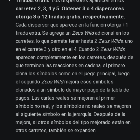
Tiradas Gratis
: Los dispersores aparecen en los
carretes 2, 3, 4 y 5. Obtener 3 o 4 dispersores
otorga 8 o 12 tiradas gratis, respectivamente.
Cada dispersor que aparece en la función otorga +1
tirada extra. Se agrega un
Zeus Wild
adicional en los
carretes, lo que permite tener hasta 2
Zeus Wilds
: uno
en el carrete 3 y otro en el 4. Cuando 2
Zeus Wilds
aparecen completamente en los carretes, después de
que terminen las reacciones en cadena, el primero
clona los símbolos como en el juego principal, luego
el segundo
Zeus Wild
mejora esos símbolos
clonados a un símbolo de mayor pago de la tabla de
pagos. Las cartas reales se mejoran al primer
símbolo no real, y los símbolos no reales se mejoran
al siguiente símbolo en la jerarquía. Después de la
mejora, si otros símbolos del tipo mejorado están en
otros carretes, también se expanden.