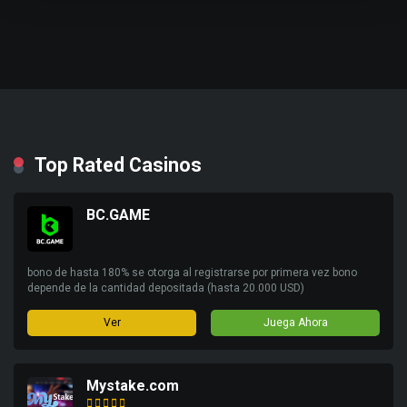
Top Rated Casinos
BC.GAME
bono de hasta 180% se otorga al registrarse por primera vez bono
depende de la cantidad depositada (hasta 20.000 USD)
Ver
Juega Ahora
Mystake.com