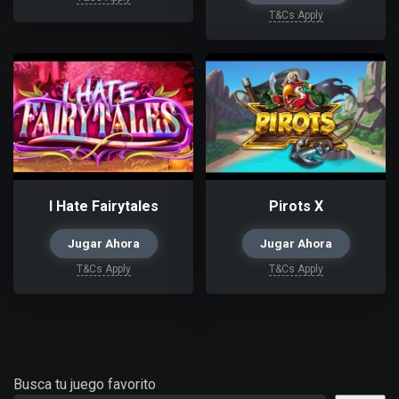
T&Cs Apply
I Hate Fairytales
Pirots X
Jugar Ahora
Jugar Ahora
T&Cs Apply
T&Cs Apply
Busca tu juego favorito