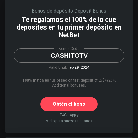
Bonos de depósito
Deposit Bonus
Te regalamos el 100% de lo que
deposites en tu primer depósito en
NetBet
Bonus Code
CASHITOTV
Valid Until:
Feb 29, 2024
100% match bonus
based on first deposit of £/$/€20+.
Additional bonuses.
Obtén el bono
T&Cs Apply
*Solo para nuevos usuarios