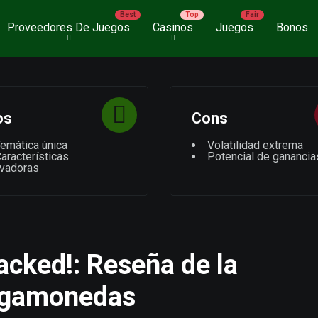
Proveedores De Juegos
Casinos
Juegos
Bonos
os
Cons
emática única
Volatilidad extrema
aracterísticas
Potencial de ganancia
ovadoras
cked!: Reseña de la
agamonedas