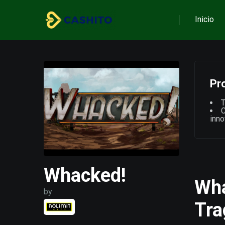
Inicio
Pr
T
C
inn
Whacked!
Wha
by
Tr