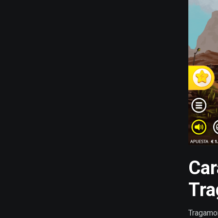
Car
Tra
Tragamo