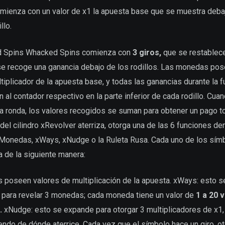
mienza con un valor de x1 la apuesta base que se muestra deba
llo.
 Spins Whacked Spins comienza con
3 giros,
que se restablece
e recoge una ganancia debajo de los rodillos. Las monedas pos
ltiplicador de la apuesta base, y todas las ganancias durante la f
 al contador respectivo en la parte inferior de cada rodillo. Cua
la ronda, los valores recogidos se suman para obtener un pago tot
del cilindro xRevolver aterriza, otorga una de las 6 funciones den
: Monedas, xWays, xNudge o la Ruleta Rusa. Cada uno de los sím
 de la siguiente manera:
poseen valores de multiplicación de la apuesta. xWays: esto s
para revelar 3 monedas; cada moneda tiene un valor de
1 a 20 v
.
xNudge: esto se expande para otorgar 3 multiplicadores de x1,
ndo de dónde aterrice. Cada vez que el símbolo hace un giro, o