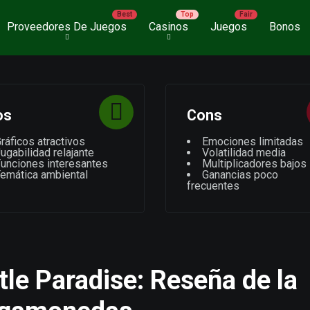
Proveedores De Juegos
Casinos
Juegos
Bonos
os
Cons
ráficos atractivos
Emociones limitadas
ugabilidad relajante
Volatilidad media
unciones interesantes
Multiplicadores bajos
emática ambiental
Ganancias poco
frecuentes
tle Paradise: Reseña de la