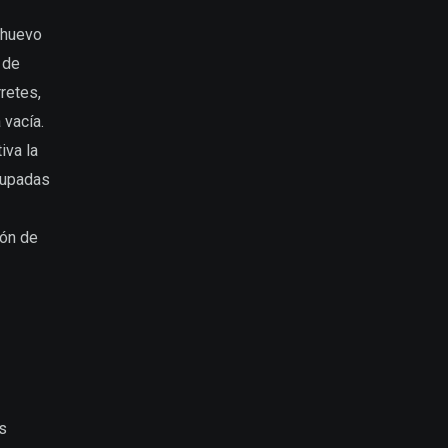
 huevo
 de
retes,
 vacía.
iva la
cupadas
ión de
as