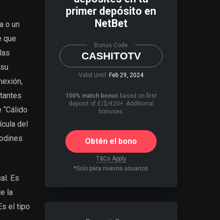
primer depósito en
NetBet
a o un
e que
Bonus Code
las
CASHITOTV
 su
Valid Until:
Feb 29, 2024
nexión,
itantes
100% match bonus
based on first
deposit of £/$/€20+. Additional
 “Cálido
bonuses.
ícula del
modines
Obtén el bono
T&Cs Apply
*Solo para nuevos usuarios
al. Es
e la
s el tipo