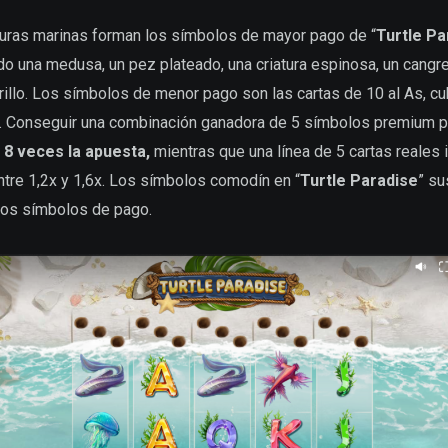
turas marinas forman los símbolos de mayor pago de “
Turtle Pa
do una medusa, un pez plateado, una criatura espinosa, un cangre
illo. Los símbolos de menor pago son las cartas de 10 al As, cu
. Conseguir una combinación ganadora de 5 símbolos premium 
y 8 veces la apuesta,
mientras que una línea de 5 cartas reales 
ntre 1,2x y 1,6x. Los símbolos comodín en “
Turtle Paradise
” su
los símbolos de pago.