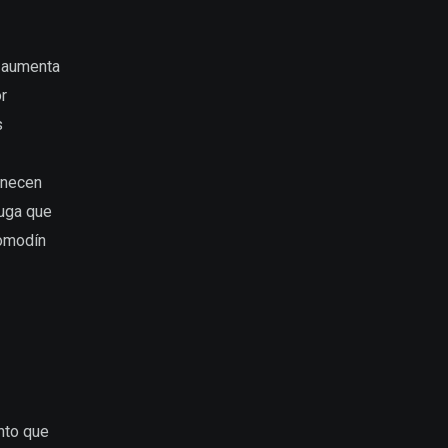
s aumenta
or
s
anecen
tuga que
comodín
nto que