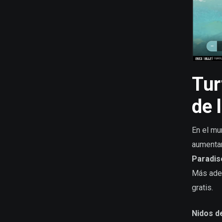
Tur
de
l
En el mu
aumentan
Paradis
Más adel
gratis.
Nidos d