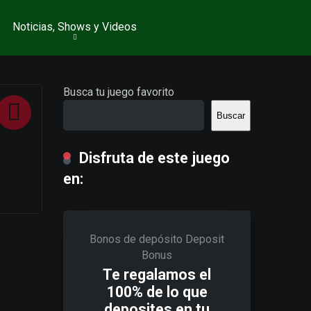
Noticias, Shows y Videos
Busca tu juego favorito
Buscar
Disfruta de este juego
en:
Bonos de depósito
Deposit
Bonus
Te regalamos el
100% de lo que
deposites en tu