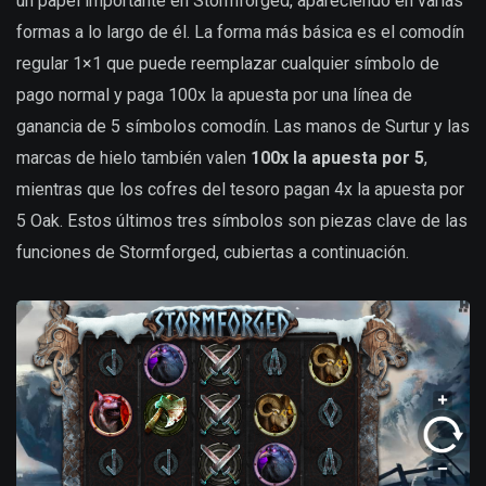
un papel importante en Stormforged, apareciendo en varias
formas a lo largo de él. La forma más básica es el comodín
regular 1×1 que puede reemplazar cualquier símbolo de
pago normal y paga 100x la apuesta por una línea de
ganancia de 5 símbolos comodín. Las manos de Surtur y las
marcas de hielo también valen
100x la apuesta por 5
,
mientras que los cofres del tesoro pagan 4x la apuesta por
5 Oak. Estos últimos tres símbolos son piezas clave de las
funciones de Stormforged, cubiertas a continuación.