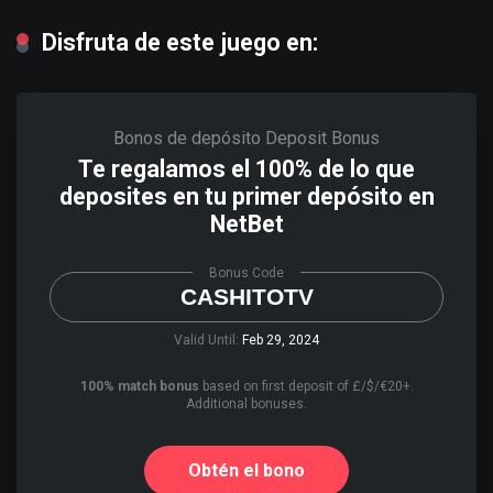
Disfruta de este juego en:
Bonos de depósito
Deposit Bonus
Te regalamos el 100% de lo que
deposites en tu primer depósito en
NetBet
Bonus Code
CASHITOTV
Valid Until:
Feb 29, 2024
100% match bonus
based on first deposit of £/$/€20+.
Additional bonuses.
Obtén el bono