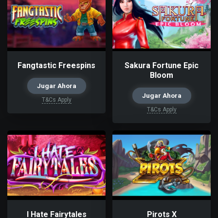
Fangtastic Freespins
Sakura Fortune Epic
Bloom
Jugar Ahora
Jugar Ahora
T&Cs Apply
T&Cs Apply
I Hate Fairytales
Pirots X