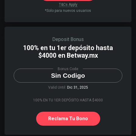
T&Cs Apply
*Solo para nuevos usuarios
Deposit Bonus
100% en tu 1er depósito hasta
$4000 en Betway.mx
Bonus Code
Sin Codigo
Valid Until:
Dic 31, 2025
100% EN TU 1ER DEPÓSITO HASTA $4000
Reclama Tu Bono