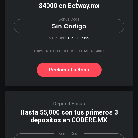
$4000 en Betway.mx
Bonus Code
Sin Codigo
Valid Until:
Dic 31, 2025
100% EN TU 1ER DEPÓSITO HASTA $4000
Reclama Tu Bono
Deposit Bonus
Hasta $5,000 con tus primeros 3
depositos en CODERE.MX
Bonus Code