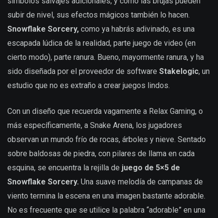
símbolos salvajes adicionales, y como las brujas pueden
subir de nivel, sus efectos mágicos también lo hacen.
Snowflake Sorcery,
como ya habrás adivinado, es una
escapada lúdica de la realidad, parte juego de video (en
cierto modo), parte ranura. Bueno, mayormente ranura, y ha
sido diseñada por el proveedor de software
Stakelogic
, un
estudio que no es extraño a crear juegos lindos.
Con un diseño que recuerda vagamente a Relax Gaming, o
más específicamente, a Snake Arena, los jugadores
observan un mundo frío de rocas, árboles y nieve. Sentado
sobre baldosas de piedra, con pilares de llama en cada
esquina, se encuentra la rejilla de
juego de 5×5 de
Snowflake Sorcery.
Una suave melodía de campanas de
viento termina la escena en una imagen bastante adorable.
No es frecuente que se utilice la palabra “adorable” en una