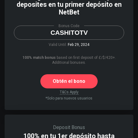
deposites en tu primer depósito en
NetBet
Bonus Code
CASHITOTV
Valid Until:
Feb 29, 2024
100% match bonus
based on first deposit of £/$/€20+.
Additional bonuses.
Obtén el bono
T&Cs Apply
*Solo para nuevos usuarios
Deposit Bonus
100% en tu 1er depósito hasta