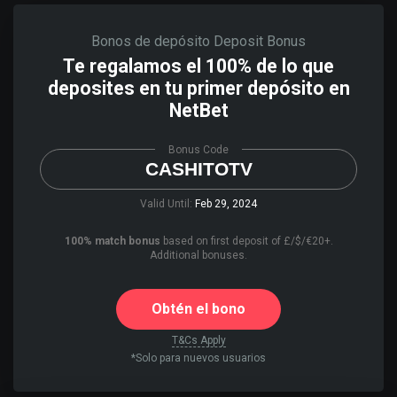
Bonos de depósito
Deposit Bonus
Te regalamos el 100% de lo que
deposites en tu primer depósito en
NetBet
Bonus Code
CASHITOTV
Valid Until:
Feb 29, 2024
100% match bonus
based on first deposit of £/$/€20+.
Additional bonuses.
Obtén el bono
T&Cs Apply
*Solo para nuevos usuarios