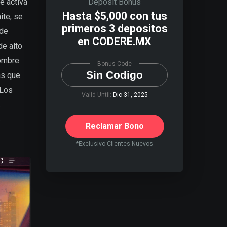
e activa
Deposit Bonus
Hasta $5,000 con tus
ite, se
primeros 3 depositos
 de
en CODERE.MX
de alto
ombre.
Bonus Code
Sin Codigo
as que
 Los
Valid Until:
Dic 31, 2025
a
s
Reclamar Bono
*Exclusivo Clientes Nuevos