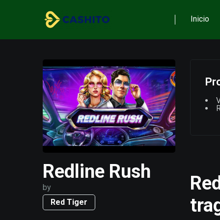
Inicio
Pr
V
R
Redline Rush
Red
by
tra
Red Tiger