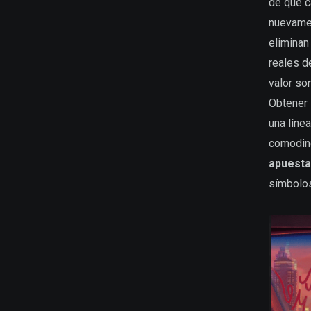
de que c
nuevamen
eliminan
reales d
valor so
Obtener 
una líne
comodine
apuesta
símbolo