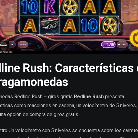
line Rush: Características
tragamonedas
edas Redline Rush – giros gratis
Redline Rush
presenta
ísticas como reacciones en cadena, un velocímetro de 5 niveles,
 una opción de compra de giros gratis.
tro Un velocímetro con 5 niveles se encuentra sobre los carret