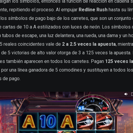
aigan los símbolos, entonces la función de reacción en cadena s
te, repitiendo el proceso. Al empujar
Redline Rush
hasta su lím
 los símbolos de pago bajo de los carretes, que son un conjunto
e cartas de 10 a A estilizados con luces de neón. Los símbolos 
n tubos de escape, una luz delantera, una rueda, una dama y un h
5 reales coincidentes vale de
2 a 2.5 veces la apuesta
, mientr
a de 5 victorias de alto valor otorga de 3 a 125 veces la apuesta.
s también aparecen en todos los carretes. Pagan
125 veces l
por una línea ganadora de 5 comodines y sustituyen a todos lo
s de pago.