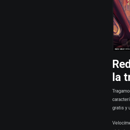
Red
la 
Tragamon
caracter
gratis y
Velocíme