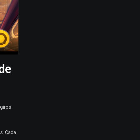
 de
 giros
es. Cada