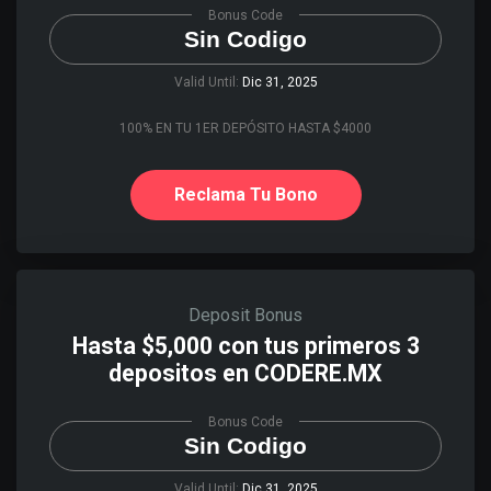
Bonus Code
Sin Codigo
Valid Until:
Dic 31, 2025
100% EN TU 1ER DEPÓSITO HASTA $4000
Reclama Tu Bono
Deposit Bonus
Hasta $5,000 con tus primeros 3
depositos en CODERE.MX
Bonus Code
Sin Codigo
Valid Until:
Dic 31, 2025