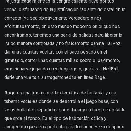
ira justificada mientras la sangre caliente fluye por tus
venas, disfrutando de la justificación radiante de estar en lo
correcto (ya sea objetivamente verdadero o no).
Afortunadamente, en este mundo moderno en el que nos
encontramos, tenemos una serie de salidas para liberar la
ira de manera controlada y no físicamente dañina. Tal vez
dar unas cuantas vueltas con el saco pesado en el
gimnasio, correr unas cuantas millas sobre el pavimento,
emocionarse jugando un videojuego o, gracias a
NetEnt
,
darle una vuelta a su tragamonedas en línea Rage.
Rage
es una tragamonedas temática de fantasía, y una
taberna vacía es donde se desarrolla el juego base, con
velas brillantes repartidas por el lugar y un fuego crepitante
que arde al fondo. Es el tipo de habitación cálida y
acogedora que sería perfecta para tomar cerveza después