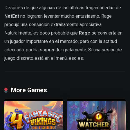
Después de que algunas de las últimas tragamonedas de
NetEnt
no lograran levantar mucho entusiasmo, Rage
produjo una sensación extrañamente apreciativa.
Naturalmente, es poco probable que
Rage
se convierta en
un jugador importante en el mercado, pero con la actitud
adecuada, podría sorprender gratamente. Si una sesión de
juego discreto está en el menú, eso es.
More Games