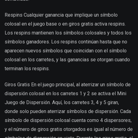
Respins Cualquier ganancia que implique un símbolo
colosal en el juego base o en giros gratis activa respins.
Los respins mantienen los símbolos colosales y todos los
símbolos ganadores. Los respins continúan hasta que no
aparecen nuevos símbolos que coincidan con el símbolo
colosal en los carretes, y las ganancias se otorgan cuando
terminan los respins.
Giros Gratis En el juego principal, al aterrizar un símbolo de
dispersión colosal en los carretes 1 y 2 se activa el Mini
Juego de Dispersión. Aquí, los carretes 3, 4 y 5 giran,
donde solo pueden aterrizar símbolos de dispersión. Cada
símbolo de dispersión colosal cuenta como 4 dispersores,
y el número de giros gratis otorgados es igual al número de