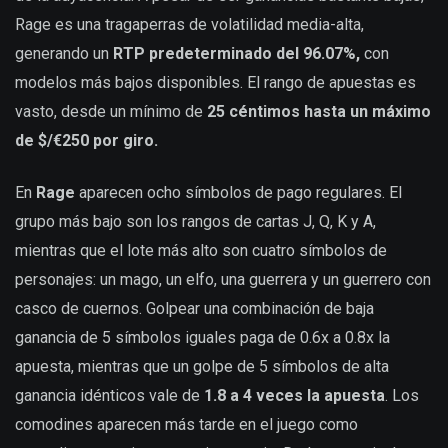
Rage es una tragaperras de volatilidad media-alta,
generando un
RTP predeterminado del 96.07%,
con
modelos más bajos disponibles. El rango de apuestas es
vasto, desde un mínimo de
25 céntimos hasta un máximo
de $/€250 por giro.
En
Rage
aparecen ocho símbolos de pago regulares. El
grupo más bajo son los rangos de cartas J, Q, K y A,
mientras que el lote más alto son cuatro símbolos de
personajes: un mago, un elfo, una guerrera y un guerrero con
casco de cuernos. Golpear una combinación de baja
ganancia de 5 símbolos iguales paga de 0.6x a 0.8x la
apuesta, mientras que un golpe de 5 símbolos de alta
ganancia idénticos vale de
1.8 a 4 veces la apuesta
. Los
comodines aparecen más tarde en el juego como