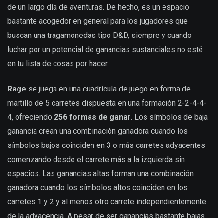
de un largo día de aventuras. De hecho, es un espacio
bastante acogedor en general para los jugadores que
buscan una tragamonedas tipo D&D, siempre y cuando
luchar por un potencial de ganancias sustanciales no esté
en tu lista de cosas por hacer.
Rage
se juega en una cuadrícula de juego en forma de
martillo de 5 carretes dispuesta en una formación 2-2-4-4-
4, ofreciendo
256 formas de ganar
. Los símbolos de baja
ganancia crean una combinación ganadora cuando los
símbolos bajos coinciden en 3 o más carretes adyacentes
comenzando desde el carrete más a la izquierda sin
espacios. Las ganancias altas forman una combinación
ganadora cuando los símbolos altos coinciden en los
carretes 1 y 2 y al menos otro carrete independientemente
de la adyacencia. A pesar de ser ganancias bastante bajas,