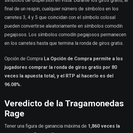
símbolos de dispersión en vista. Durante los giros gratis, al
final de un respin, cualquier número de símbolos en los
carretes 3, 4 y 5 que coincidan con el símbolo colosal
pueden convertirse aleatoriamente en símbolos comodín
pegajosos. Los símbolos comodín pegajosos permanecen
en los carretes hasta que termina la ronda de giros gratis.
Opción de Compra
La Opción de Compra permite a los
jugadores comprar la ronda de giros gratis por 80
veces la apuesta total, y el RTP al hacerlo es del
96.08%.
Veredicto de la Tragamonedas
Rage
Tener una figura de ganancia máxima de
1,860 veces la