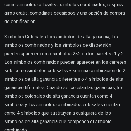
como símbolos colosales, símbolos combinados, respins,
giros gratis, comodines pegajosos y una opción de compra
de bonificación.
Símbolos Colosales Los símbolos de alta ganancia, los
símbolos combinados y los símbolos de dispersión
pueden aparecer como símbolos 2×2 en los carretes 1 y 2.
Los símbolos combinados pueden aparecer en los carretes
solo como símbolos colosales y son una combinación de 2
símbolos de alta ganancia diferentes o 4 símbolos de alta
ganancia diferentes. Cuando se calculan las ganancias, los
símbolos colosales de alta ganancia cuentan como 4
símbolos y los símbolos combinados colosales cuentan
como 4 símbolos que sustituyen a cualquiera de los
símbolos de alta ganancia que componen el símbolo
combinado.