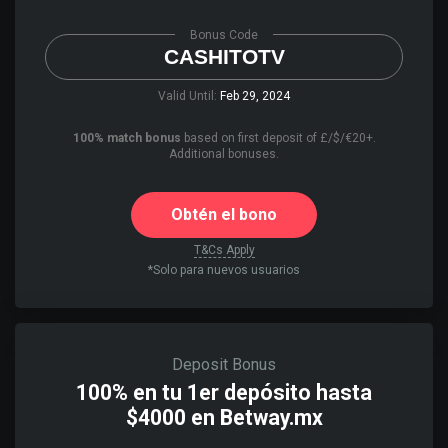
Bonus Code
CASHITOTV
Valid Until:
Feb 29, 2024
100% match bonus
based on first deposit of £/$/€20+.
Additional bonuses.
Obtén el bono
T&Cs Apply
*Solo para nuevos usuarios
Deposit Bonus
100% en tu 1er depósito hasta
$4000 en Betway.mx