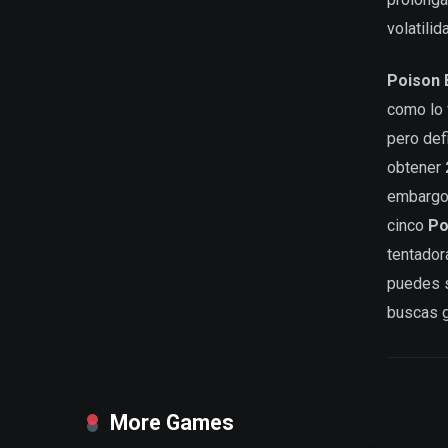
volatili
Poison 
como lo 
pero def
obtener
embargo,
cinco
Po
tentador
puedes s
buscas g
More Games