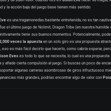
dad y la acción baja del juego base tienen más sentido.
Eve
es una tragamonedas bastante entretenida, no es tan cautiv
fue el último juego de Nolimit, Dragon Tribe (en nuestra humilde 
initivamente tiene sus buenos momentos. Potencialmente, pode
2,000 veces la apuesta
en un solo giro es una propuesta atracti
 eso es más fácil decirlo que hacerlo, como cabría esperar, per
ison Eves
es todo lo que se necesita, lo cual es una propuesta
a y añade cierta compulsión al juego. Si buscas un poco de enca
oportar algunas carreras asombrosas de giros infructuosos mi
anancias más grandes, podrías encontrar algo de valor con
Pois