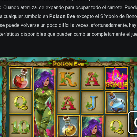
s. Cuando aterriza, se expande para ocupar todo el carrete. Pued
r a cualquier símbolo en
Poison Eve
excepto el Símbolo de Bono.
se puede volverse un poco difícil a veces; afortunadamente, hay
terísticas disponibles que pueden cambiar completamente el ju