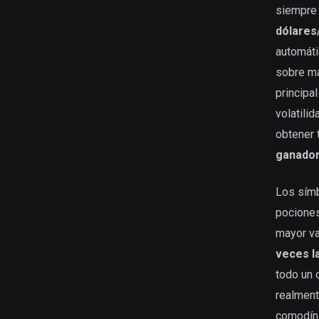
siempre
dólares
automáti
sobre ma
principal
volatili
obtener 
ganador
Los símb
pociones
mayor va
veces l
todo un 
realment
comodín 