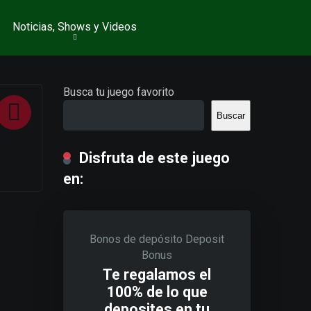
Noticias, Shows y Videos
Busca tu juego favorito
Buscar
Disfruta de este juego
en:
Bonos de depósito
Deposit
Bonus
Te regalamos el
100% de lo que
deposites en tu