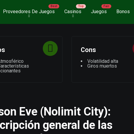
Proveedores De Juegos
Casinos
Juegos
Bonos
os
Cons
tmosférico
Volatilidad alta
aracterísticas
Giros muertos
cionantes
son Eve (Nolimit City):
cripción general de las