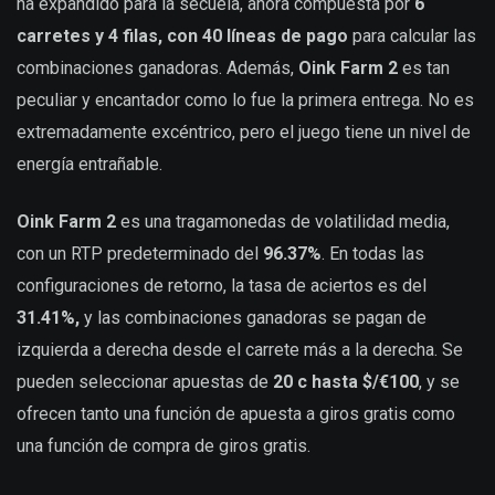
ha expandido para la secuela, ahora compuesta por
6
carretes y 4 filas, con 40 líneas de pago
para calcular las
combinaciones ganadoras. Además,
Oink Farm 2
es tan
peculiar y encantador como lo fue la primera entrega. No es
extremadamente excéntrico, pero el juego tiene un nivel de
energía entrañable.
Oink Farm 2
es una tragamonedas de volatilidad media,
con un RTP predeterminado del
96.37%
. En todas las
configuraciones de retorno, la tasa de aciertos es del
31.41%,
y las combinaciones ganadoras se pagan de
izquierda a derecha desde el carrete más a la derecha. Se
pueden seleccionar apuestas de
20 c hasta $/€100
, y se
ofrecen tanto una función de apuesta a giros gratis como
una función de compra de giros gratis.