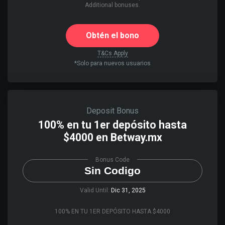
Additional bonuses.
Obtén el bono
T&Cs Apply
*Solo para nuevos usuarios
Deposit Bonus
100% en tu 1er depósito hasta
$4000 en Betway.mx
Bonus Code
Sin Codigo
Valid Until:
Dic 31, 2025
100% EN TU 1ER DEPÓSITO HASTA $4000