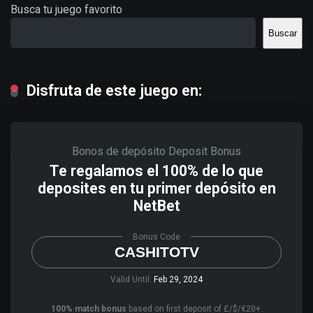
Busca tu juego favorito
Buscar
Disfruta de este juego en:
Bonos de depósito
Deposit Bonus
Te regalamos el 100% de lo que
deposites en tu primer depósito en
NetBet
Bonus Code
CASHITOTV
Valid Until:
Feb 29, 2024
100% match bonus
based on first deposit of £/$/€20+.