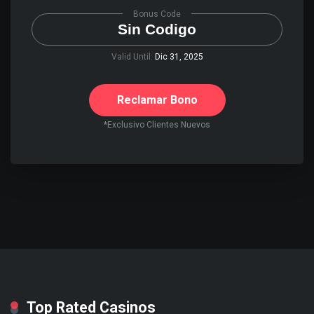
Bonus Code
Sin Codigo
Valid Until:
Dic 31, 2025
Reclamar Bono
*Exclusivo Clientes Nuevos
Top Rated Casinos