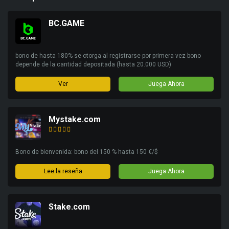
BC.GAME
bono de hasta 180% se otorga al registrarse por primera vez bono
depende de la cantidad depositada (hasta 20.000 USD)
Ver
Juega Ahora
Mystake.com
Bono de bienvenida: bono del 150 % hasta 150 €/$
Lee la reseña
Juega Ahora
Stake.com