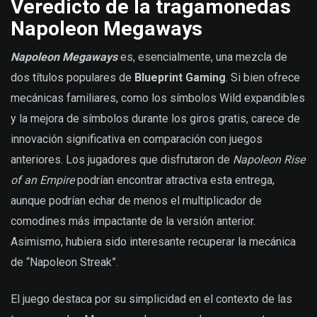
Veredicto de la tragamonedas
Napoleon Megaways
Napoleon Megaways
es, esencialmente, una mezcla de
dos títulos populares de
Blueprint Gaming
. Si bien ofrece
mecánicas familiares, como los símbolos Wild expandibles
y la mejora de símbolos durante los giros gratis, carece de
innovación significativa en comparación con juegos
anteriores. Los jugadores que disfrutaron de
Napoleon Rise
of an Empire
podrían encontrar atractiva esta entrega,
aunque podrían echar de menos el multiplicador de
comodines más impactante de la versión anterior.
Asimismo, hubiera sido interesante recuperar la mecánica
de “Napoleon Streak”.
El juego destaca por su simplicidad en el contexto de las