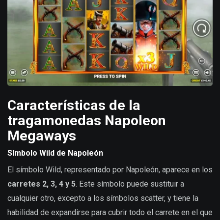
Características de la
tragamonedas Napoleon
Megaways
Símbolo Wild de Napoleón
El símbolo Wild, representado por Napoleón, aparece en los
carretes 2, 3, 4 y 5
. Este símbolo puede sustituir a
cualquier otro, excepto a los símbolos scatter, y tiene la
habilidad de expandirse para cubrir todo el carrete en el que