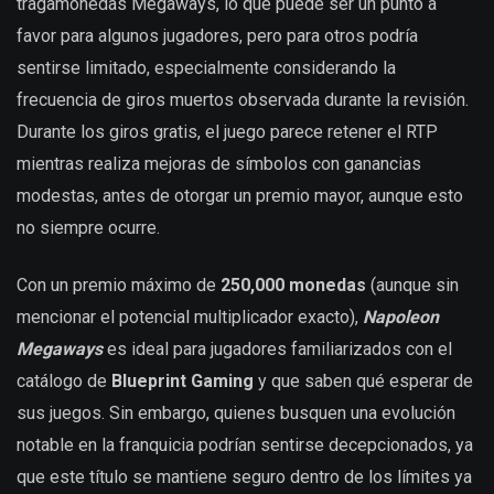
tragamonedas Megaways, lo que puede ser un punto a
favor para algunos jugadores, pero para otros podría
sentirse limitado, especialmente considerando la
frecuencia de giros muertos observada durante la revisión.
Durante los giros gratis, el juego parece retener el RTP
mientras realiza mejoras de símbolos con ganancias
modestas, antes de otorgar un premio mayor, aunque esto
no siempre ocurre.
Con un premio máximo de
250,000 monedas
(aunque sin
mencionar el potencial multiplicador exacto),
Napoleon
Megaways
es ideal para jugadores familiarizados con el
catálogo de
Blueprint Gaming
y que saben qué esperar de
sus juegos. Sin embargo, quienes busquen una evolución
notable en la franquicia podrían sentirse decepcionados, ya
que este título se mantiene seguro dentro de los límites ya