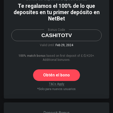
Te regalamos el 100% de lo que
deposites en tu primer depósito en
NetBet
Bonus Code
CASHITOTV
Valid Until:
Feb 29, 2024
100% match bonus
based on first deposit of £/$/€20+.
Additional bonuses.
Obtén el bono
T&Cs Apply
*Solo para nuevos usuarios
Deposit Bonus