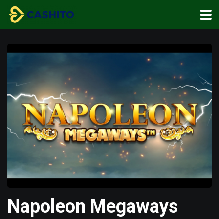
Napoleon Megaways