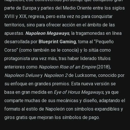
parte de Europa y partes del Medio Oriente entre los siglos
XVIII y XIX, regresa, pero esta vez no para conquistar
territorios, sino para ofrecer acción en el ámbito de las
apuestas.
Napoleon Megaways
, la tragamonedas en línea
desarrollada por
Blueprint Gaming
, toma al “Pequeño
Corso” (como también se le conocía) y lo sitúa como
protagonista una vez más, tras haber liderado títulos
anteriores como
Napoleon Rise of an Empire
(2018),
Napoleon Deluxe
y
Napoleon 2
de Lucksome, conocido por
su enfoque en grandes premios. Esta nueva versión se
basa en gran medida en
Eye of Horus Megaways
, ya que
comparte muchas de sus mecánicas y diseño, adaptando el
formato al estilo de Napoleón con símbolos expandibles y
giros gratis que mejoran los símbolos de pago.