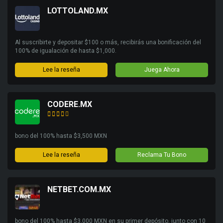
LOTTOLAND.MX
Al suscribirte y depositar $100 o más, recibirás una bonificación del
100% de igualación de hasta $1,000.
Lee la reseña
Juega Ahora
CODERE.MX
bono del 100% hasta $3,500 MXN
Lee la reseña
Reclama Tu Bono
NETBET.COM.MX
bono del 100% hasta $3,000 MXN en su primer depósito, junto con 10