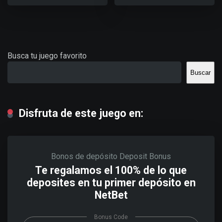
Busca tu juego favorito
Buscar
Disfruta de este juego en:
Bonos de depósito
Deposit Bonus
Te regalamos el 100% de lo que
deposites en tu primer depósito en
NetBet
Bonus Code