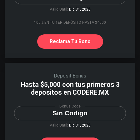
Valid Until:
Dic 31, 2025
100% EN TU 1ER DEPÓSITO HASTA $4000
Reclama Tu Bono
Deposit Bonus
Hasta $5,000 con tus primeros 3
depositos en CODERE.MX
Bonus Code
Sin Codigo
Valid Until:
Dic 31, 2025