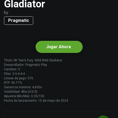
Gladiator
by
Pragmatic
Jugar Ahora
Título: Mr Tain’s Fury: Wild Wild Gladiator
Desarrollador: Pragmatic Play
Carretes: 5
Filas: 3-3-4-4-4
Líneas de pago: 576
RTP: 96.77%
Ganancia máxima: 4,600x
Volatilidad: Alta (4.5/5)
Apuesta Mín/Máx: 0.25/150
Fecha de lanzamiento: 15 de mayo de 2024