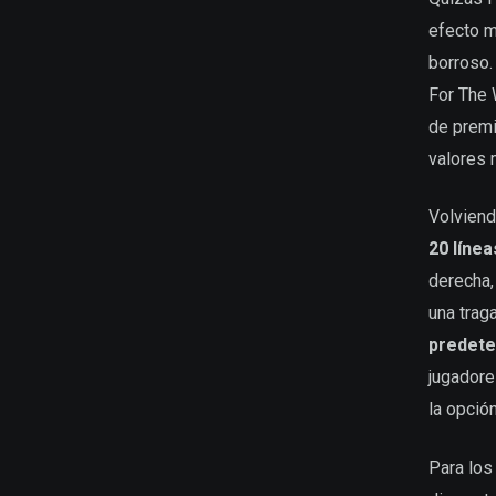
efecto m
borroso.
For The W
de premi
valores 
Volviendo
20 línea
derecha,
una trag
predete
jugador
la opció
Para los