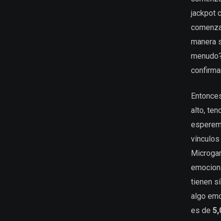
jackpot 
comenzan
manera s
menudo? 
confirma
Entonces
alto, te
esperemo
vínculos
Microgam
emociona
tienen s
algo emo
es de
5,