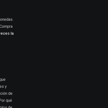
monedas.
. Compra
veces la
rque
es y
cción de
Por qué
bolos de