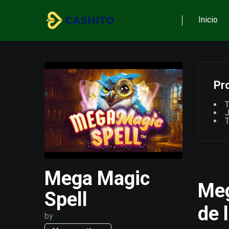
Inicio
Pr
T
T
Mega Magic
Meg
Spell
de 
by