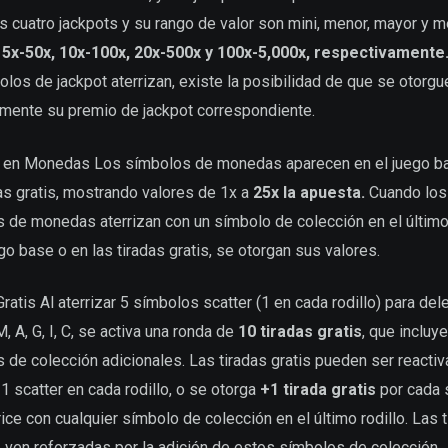
s cuatro jackpots y su rango de valor son mini, menor, mayor y 
e
5x-50x, 10x-100x, 20x-500x y 100x-5,000x, respectivamente
olos de jackpot aterrizan, existe la posibilidad de que se otorgu
amente su premio de jackpot correspondiente.
 en Monedas Los símbolos de monedas aparecen en el juego ba
das gratis, mostrando valores de 1x a
25x la apuesta.
Cuando los
 de monedas aterrizan con un símbolo de colección en el último 
ego base o en las tiradas gratis, se otorgan sus valores.
ratis Al aterrizar 5 símbolos scatter (1 en cada rodillo) para dele
, A, G, I, C, se activa una ronda de
10 tiradas gratis
, que incluye
 de colección adicionales. Las tiradas gratis pueden ser reactiv
 1 scatter en cada rodillo, o se otorga
+1 tirada gratis
por cada 
rice con cualquier símbolo de colección en el último rodillo. Las 
e ven reforzadas por la adición de estos símbolos de colección