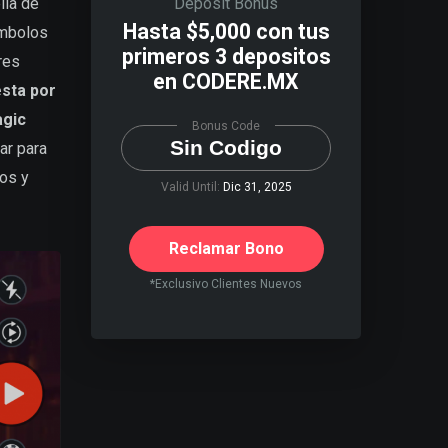
lla de
Deposit Bonus
Hasta $5,000 con tus
ímbolos
primeros 3 depositos
res
en CODERE.MX
esta por
gic
Bonus Code
Sin Codigo
ar para
os y
Valid Until:
Dic 31, 2025
Reclamar Bono
*Exclusivo Clientes Nuevos