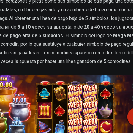
s, corazones y picas como sus símbolos de baja paga, una bote
cristales, un libro engastado y un sombrero de bruja como sus s
paga. Al obtener una línea de pago baja de 5 símbolos, los jugado
ganar de
5 a 10 veces su apuesta
, o de
20 a 40 veces su apu
a de pago alta de 5 símbolos.
El símbolo del logo de
Mega Ma
 comodín, por lo que sustituye a cualquier símbolo de pago regul
r líneas ganadoras. Los comodines aparecen en todos los rodill
 veces la apuesta por hacer una línea ganadora de 5 comodines.