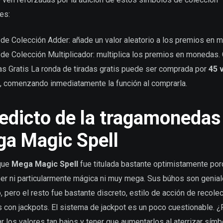
es:
de Colección Adder: añade un valor aleatorio a los premios en 
de Colección Multiplicador: multiplica los premios en monedas
as Gratis La ronda de tiradas gratis puede ser comprada por
45 
, comenzando inmediatamente la función al comprarla.
edicto de la tragamonedas
a Magic Spell
que
Mega Magic Spell
fue titulada bastante optimistamente po
ser ni particularmente mágica ni muy mega. Sus búhos son genial
, pero el resto fue bastante discreto, estilo de acción de recole
con jackpots. El sistema de jackpot es un poco cuestionable. ¿
 los valores tan bajos y tener que aumentarlos al aterrizar sím