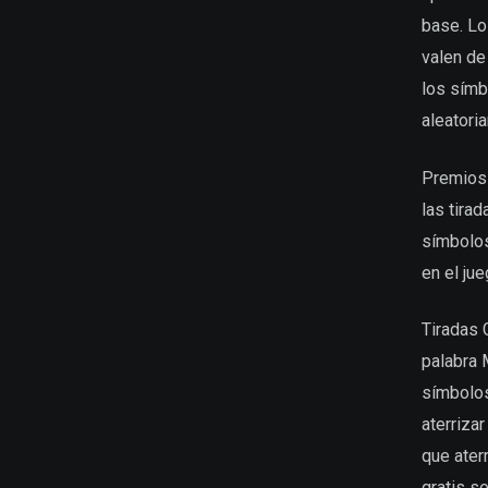
base. Lo
valen d
los símb
aleatori
Premios
las tira
símbolos
en el ju
Tiradas G
palabra M
símbolos
aterrizar
que ater
gratis s