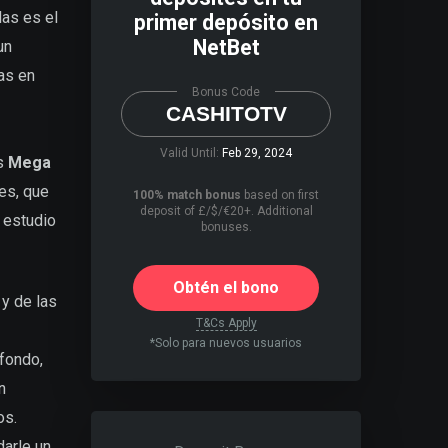
las es el
primer depósito en
NetBet
un
as en
Bonus Code
CASHITOTV
Valid Until:
Feb 29, 2024
es
Mega
es, que
100% match bonus
based on first
deposit of £/$/€20+. Additional
 estudio
bonuses.
Obtén el bono
 y de las
T&Cs Apply
*Solo para nuevos usuarios
fondo,
n
os.
arle un