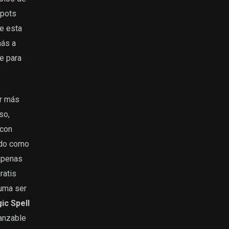
kpots
e esta
más a
le para
r más
so,
 con
ido como
apenas
ratis
uma ser
c Spell
canzable