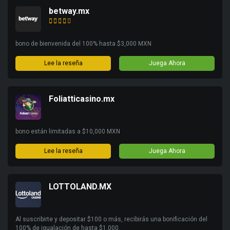
betway.mx
bono de bienvenida del 100% hasta $3,000 MXN
Lee la reseña
Juega Ahora
Foliatticasino.mx
bono están limitadas a $10,000 MXN
Lee la reseña
Juega Ahora
LOTTOLAND.MX
Al suscribirte y depositar $100 o más, recibirás una bonificación del
100% de igualación de hasta $1,000.