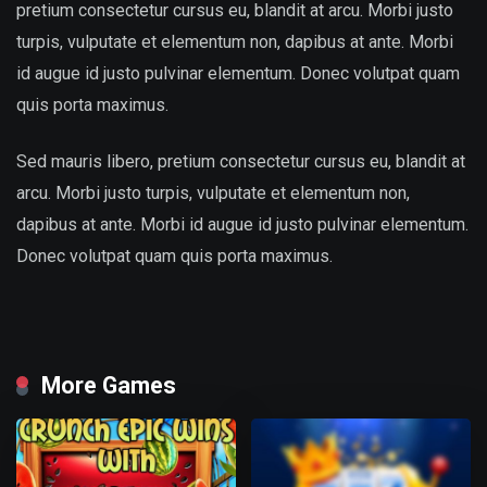
pretium consectetur cursus eu, blandit at arcu. Morbi justo
turpis, vulputate et elementum non, dapibus at ante. Morbi
id augue id justo pulvinar elementum. Donec volutpat quam
quis porta maximus.
Sed mauris libero, pretium consectetur cursus eu, blandit at
arcu. Morbi justo turpis, vulputate et elementum non,
dapibus at ante. Morbi id augue id justo pulvinar elementum.
Donec volutpat quam quis porta maximus.
More Games