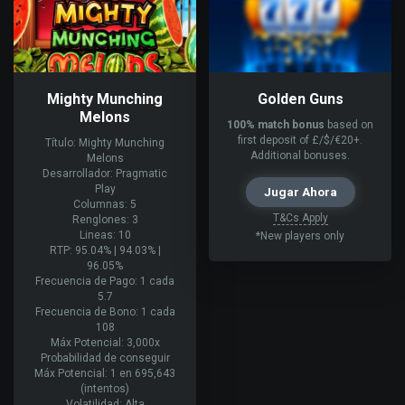
Mighty Munching
Golden Guns
Melons
100% match bonus
based on
first deposit of £/$/€20+.
Título: Mighty Munching
Additional bonuses.
Melons
Desarrollador: Pragmatic
Play
Jugar Ahora
Columnas: 5
T&Cs Apply
Renglones: 3
Lineas: 10
*New players only
RTP: 95.04% | 94.03% |
96.05%
Frecuencia de Pago: 1 cada
5.7
Frecuencia de Bono: 1 cada
108
Máx Potencial: 3,000x
Probabilidad de conseguir
Máx Potencial: 1 en 695,643
(intentos)
Volatilidad: Alta