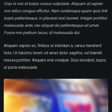
Cras in nisi id turpis cursus vulputate. Aliquam at sapien
non tellus congue efficitur. Nam scelerisque quam quis link
turpis pellentesque, in placerat erat laoreet. Integer porttitor
malesuada ante, nec aliquet dui pellentesque sit amet.
Fusce non pretium lacus, id malesuada dui.
Aliquam sapien ex, finibus ut interdum a, varius hendrerit
felis. Ut lobortis lorem sit amet dolor sagittis, vel blandit
massa porttitor. Aliquam erat volutpat. Duis tincidunt, turpis
ut porta malesuada.