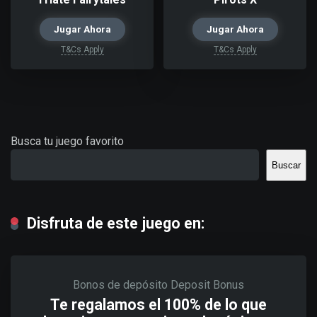
Jugar Ahora
Jugar Ahora
T&Cs Apply
T&Cs Apply
Busca tu juego favorito
Buscar
Disfruta de este juego en:
Bonos de depósito
Deposit Bonus
Te regalamos el 100% de lo que