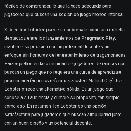
fáciles de comprender, lo que la hace adecuada para
jugadores que buscan una sesión de juego menos intensa.
Si bien
Ice Lobster
puede no sobresalir como una estrella
destacada entre los lanzamientos de
Pragmatic Play
,
mantiene su posición con un potencial decente y un
enfoque sin florituras del entretenimiento de tragamonedas.
Para aquellos en la comunidad de jugadores de ranuras que
buscan un juego que no requiera una curva de aprendizaje
pronunciada (aquí nos referimos a usted, Nolimit City), Ice
Lobster ofrece una alternativa sólida. Es un juego que
conoce a su audiencia y cumple su propósito, tan simple
como eso. En resumen, Ice Lobster es una opción
satisfactoria para jugadores que buscan simplicidad junto
con un buen diseño y un potencial decente.