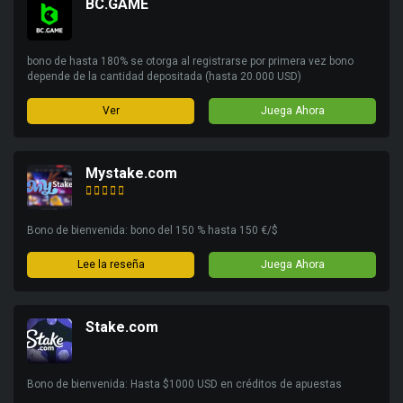
BC.GAME
bono de hasta 180% se otorga al registrarse por primera vez bono
depende de la cantidad depositada (hasta 20.000 USD)
Ver
Juega Ahora
Mystake.com
Bono de bienvenida: bono del 150 % hasta 150 €/$
Lee la reseña
Juega Ahora
Stake.com
Bono de bienvenida: Hasta $1000 USD en créditos de apuestas