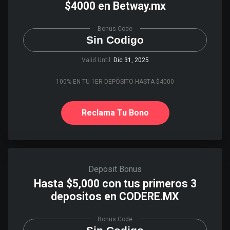
$4000 en Betway.mx
Bonus Code
Sin Codigo
Valid Until:
Dic 31, 2025
100% EN TU 1ER DEPÓSITO HASTA $4000
Reclama Tu Bono
Deposit Bonus
Hasta $5,000 con tus primeros 3
depositos en CODERE.MX
Bonus Code