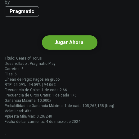
by
Pragmatic
Jugar Ahora
Título: Gears of Horus
Desarrollador: Pragmatic Play
Carretes: 6
Filas: 6
Líneas de Pago: Pagos en grupo
RTP: 95.09% | 94.09% | 94.06%
Frecuencia de Golpe: 1 de cada 2.66
Frecuencia de Giros Gratis: 1 de cada 176
Ganancia Máxima: 10,000x
Probabilidad de Ganancia Máxima: 1 de cada 105,263,158 (freq)
Volatilidad: Alta
Apuesta Mín/Max: 0.20/240
Fecha de Lanzamiento: 4 de marzo de 2024