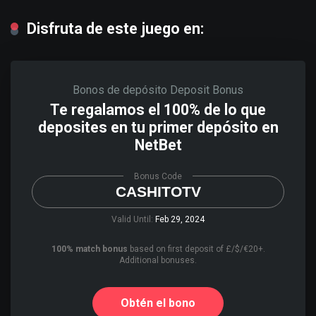
Disfruta de este juego en:
Bonos de depósito
Deposit Bonus
Te regalamos el 100% de lo que
deposites en tu primer depósito en
NetBet
Bonus Code
CASHITOTV
Valid Until:
Feb 29, 2024
100% match bonus
based on first deposit of £/$/€20+.
Additional bonuses.
Obtén el bono