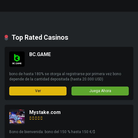
Top Rated Casinos
BC.GAME
bono de hasta 180% se otorga al registrarse por primera vez bono
depende de la cantidad depositada (hasta 20.000 USD)
Ver
Juega Ahora
Mystake.com
Bono de bienvenida: bono del 150 % hasta 150 €/$