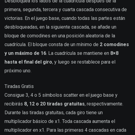
Desbloquea los lados de la cuadrícula después de la
primera, segunda, tercera y cuarta cascada consecutiva de
victorias. En el juego base, cuando todas las partes están
desbloqueadas, en la siguiente cascada, se añade un
bloque de comodines en una posición aleatoria de la
cuadrícula. El bloque consta de un mínimo de
2 comodines
y un máximo de 16
. La cuadrícula se mantiene en
8×8
hasta el final del giro
, y luego se restablece para el
próximo uno.
Tiradas Gratis
Consigue 3, 4 o 5 símbolos scatter en el juego base y
recibirás
8, 12 o 20 tiradas gratuitas
, respectivamente.
Durante las tiradas gratuitas, cada giro tiene un
multiplicador básico de x1. Toda cascada aumenta el
multiplicador en x1. Para las primeras 4 cascadas en cada