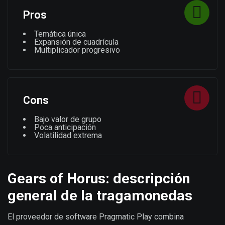
Pros
Temática única
Expansión de cuadrícula
Multiplicador progresivo
Cons
Bajo valor de grupo
Poca anticipación
Volatilidad extrema
Gears of Horus: descripción
general de la tragamonedas
El proveedor de software Pragmatic Play combina