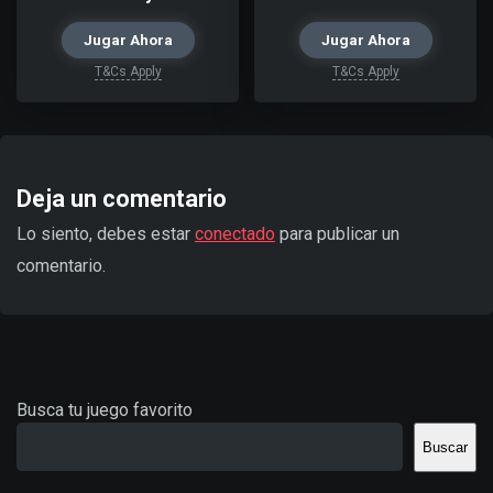
Jugar Ahora
Jugar Ahora
T&Cs Apply
T&Cs Apply
Deja un comentario
Lo siento, debes estar
conectado
para publicar un
comentario.
Busca tu juego favorito
Buscar