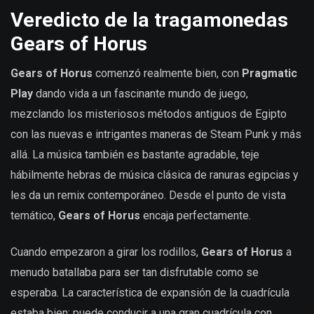
Veredicto de la tragamonedas
Gears of Horus
Gears of Horus
comenzó realmente bien, con
Pragmatic
Play
dando vida a un fascinante mundo de juego,
mezclando los misteriosos métodos antiguos de Egipto
con las nuevas e intrigantes maneras de Steam Punk y más
allá. La música también es bastante agradable, teje
hábilmente hebras de música clásica de ranuras egipcias y
les da un remix contemporáneo. Desde el punto de vista
temático,
Gears of Horus
encaja perfectamente.
Cuando empezaron a girar los rodillos,
Gears of Horus
a
menudo batallaba para ser tan disfrutable como se
esperaba. La característica de expansión de la cuadrícula
estaba bien; puede conducir a una gran cuadrícula con