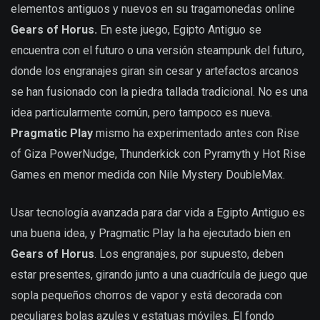
elementos antiguos y nuevos en su tragamonedas online
Gears of Horus.
En este juego, Egipto Antiguo se
encuentra con el futuro o una versión steampunk del futuro,
donde los engranajes giran sin cesar y artefactos arcanos
se han fusionado con la piedra tallada tradicional. No es una
idea particularmente común, pero tampoco es nueva.
Pragmatic Play
mismo ha experimentado antes con Rise
of Giza PowerNudge, Thunderkick con Pyramyth y Hot Rise
Games en menor medida con Nile Mystery DoubleMax.
Usar tecnología avanzada para dar vida a Egipto Antiguo es
una buena idea, y Pragmatic Play la ha ejecutado bien en
Gears of Horus
. Los engranajes, por supuesto, deben
estar presentes, girando junto a una cuadrícula de juego que
sopla pequeños chorros de vapor y está decorada con
peculiares bolas azules y estatuas móviles. El fondo