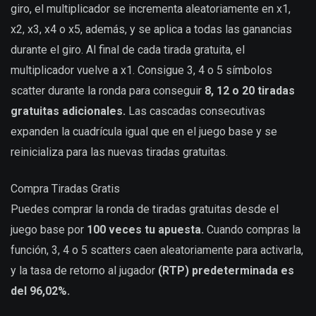
giro, el multiplicador se incrementa aleatoriamente en x1,
x2, x3, x4 o x5, además, y se aplica a todas las ganancias
durante el giro. Al final de cada tirada gratuita, el
multiplicador vuelve a x1. Consigue 3, 4 o 5 símbolos
scatter durante la ronda para conseguir
8, 12 o 20 tiradas
gratuitas adicionales.
Las cascadas consecutivas
expanden la cuadrícula igual que en el juego base y se
reinicializa para las nuevas tiradas gratuitas.
Compra Tiradas Gratis
Puedes comprar la ronda de tiradas gratuitas desde el
juego base por
100 veces tu apuesta.
Cuando compras la
función, 3, 4 o 5 scatters caen aleatoriamente para activarla,
y la tasa de retorno al jugador
(RTP) predeterminada es
del 96,02%.