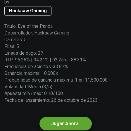
by
Hacksaw Gaming
Título: Eye of the Panda
Desarrollador: Hacksaw Gaming
Carretes: 5
Filas: 5
Líneas de pago: 27
RTP: 96.26% | 94.21% | 92.25% | 88.31%
Frecuencia de aciertos: 33.87%
Ganancia máxima: 10,000x
Probabilidad de ganancia máxima: 1 en 11,500,000
Volatilidad: Media (3/5)
Apuesta mín./máx.: 0.10/100
Fecha de lanzamiento: 26 de octubre de 2023
Jugar Ahora