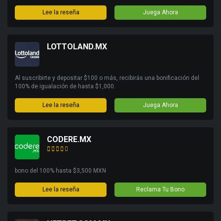
Lee la reseña
Juega Ahora
LOTTOLAND.MX
Al suscribirte y depositar $100 o más, recibirás una bonificación del
100% de igualación de hasta $1,000.
Lee la reseña
Juega Ahora
CODERE.MX
bono del 100% hasta $3,500 MXN
Lee la reseña
Reclama Tu Bono