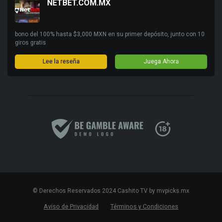
NETBET.COM.MX
bono del 100% hasta $3,000 MXN en su primer depósito, junto con 10
giros gratis
Lee la reseña
Juega Ahora
© Derechos Reservados 2024 Cashito TV by mvpicks.mx
Aviso de Privacidad
Términos y Condiciones