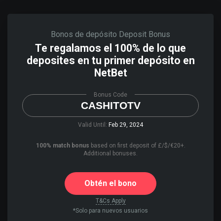
Bonos de depósito
Deposit Bonus
Te regalamos el 100% de lo que
deposites en tu primer depósito en
NetBet
Bonus Code
CASHITOTV
Valid Until:
Feb 29, 2024
100% match bonus
based on first deposit of £/$/€20+.
Additional bonuses.
Obtén el bono
T&Cs Apply
*Solo para nuevos usuarios