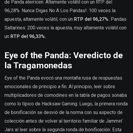
de Panda aterricen. Altamente volátil con un RTP del
96,28%. Nunca Digas No A Los Pandas!: 100 veces la
apuesta, altamente volátil, con un
RTP del 96,27%.
Pandas
Saltarines: 200 veces la apuesta, muy altamente volátil con
un
RTP del 96,33%.
Eye of the Panda: Veredicto de
la Tragamonedas
Eye of the Panda evocó una montaña rusa de respuestas
emocionales de principio a fin. Al principio, leer sobre
multiplicadores de comodines en la tabla de pagos sonaba
como lo típico de Hacksaw Gaming. Luego, la primera ronda
de bonificación se desvió de la norma con su aspecto de
colección antes de volver al territorio familiar de Jammin’
Jars al leer sobre la segunda ronda de bonificación. Esta