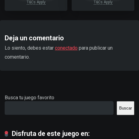
T&Cs Apply
T&Cs Apply
Deja un comentario
Lo siento, debes estar
conectado
para publicar un
comentario.
Busca tu juego favorito
Buscar
Disfruta de este juego en: