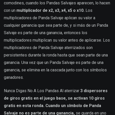
comodines, cuando los Pandas Salvajes aparecen, lo hacen
con un
multiplicador de x2, x3, x4, x5 o x10.
Los
multiplicadores de Panda Salvaje aplican su valor a
cualquier ganancia que sea parte de, y si más de un Panda
Salvaje es parte de una ganancia, entonces los
multiplicadores multiplican su valor antes de aplicarse. Los
multiplicadores de Panda Salvaje aterrizados son
persistentes durante la ronda hasta que sean parte de una
ganancia. Una vez que un Panda Salvaje es parte de una
ganancia, se elimina en la cascada junto con los símbolos
ganadores.
Nunca Digas No A Los Pandas Al aterrizar
3 dispersores
de giros gratis en el juego base, se activan 10 giros
gratis en esta ronda. Cuando un símbolo de Panda
Salvaje no es parte de una ganancia,
se guarda en uno