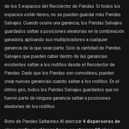
de los 5 espacios del Recolector de Pandas. Si todos los
espacios están llenos, no se pueden guardar más Pandas
Salvajes. Cuando ocurre una ganancia, los Pandas Salvajes
guardados saltan a posiciones aleatorias en la combinación
ganadora, aplicando sus multiplicadores a cualquier
ganancia de la que sean parte. Solo la cantidad de Pandas
Salvajes que pueden caber dentro de las ganancias
existentes saltan a los rodillos desde el Recolector de
Pandas. Dado que los Pandas son comodines, pueden
crear nuevas ganancias cuando saltan a los rodillos. En el
último giro, todos los Pandas Salvajes guardados que no
fueron parte de ninguna ganancia saltan a posiciones
aleatorias de los rodillos.
Bono de Pandas Saltarines Al aterrizar
4 dispersores de