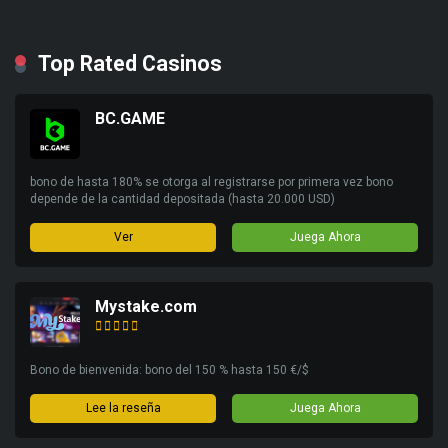
Top Rated Casinos
BC.GAME
bono de hasta 180% se otorga al registrarse por primera vez bono
depende de la cantidad depositada (hasta 20.000 USD)
Ver
Juega Ahora
Mystake.com
Bono de bienvenida: bono del 150 % hasta 150 €/$
Lee la reseña
Juega Ahora