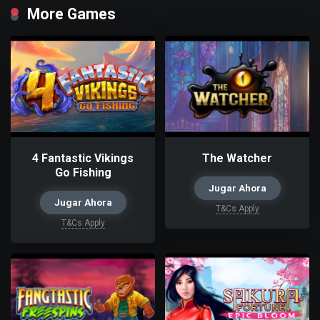
More Games
4 Fantastic Vikings
The Watcher
Go Fishing
Jugar Ahora
Jugar Ahora
T&Cs Apply
T&Cs Apply