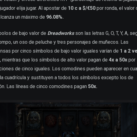
ugador elija jugar. Al apostar de
10 c a $/€50
por ronda, el valor
alcanza un máximo de
96.08%.
olos de bajo valor de
Dreadworks
son las letras G, O, T, Y, A, s
rompo, un oso de peluche y tres personajes de muñecos. Las
sas por cinco símbolos de bajo valor iguales varían de
1 a 2 v
, mientras que los símbolos de alto valor pagan de
4x a 50x
por
iones de cinco iguales. Los comodines pueden aparecer en cua
 la cuadrícula y sustituyen a todos los símbolos excepto los de
ón. Las líneas de cinco comodines pagan
50x.