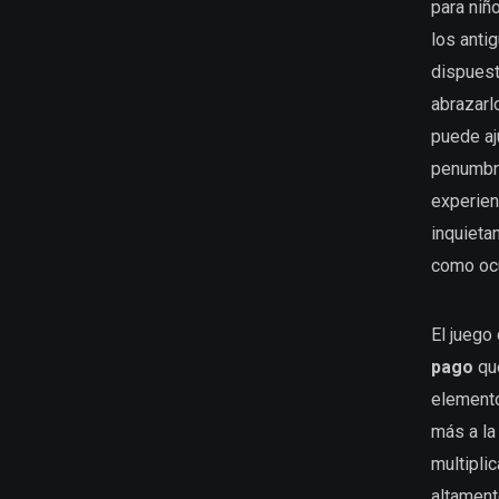
para niñ
los anti
dispuest
abrazarl
puede aj
penumbra
experien
inquieta
como oc
El juego
pago
que
elemento
más a la
multipli
altament