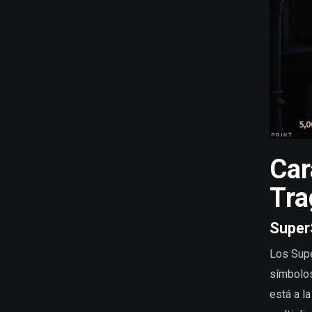
Car
Tra
Super
Los Sup
símbolos
está a l