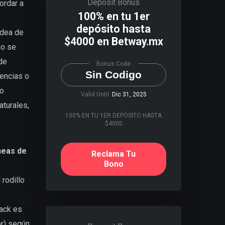
Deposit Bonus
ordar a
100% en tu 1er
e
depósito hasta
idea de
$4000 en Betway.mx
go se
de
Bonus Code
Sin Codigo
encias o
lo
Valid Until:
Dic 31, 2025
aturales,
100% EN TU 1ER DEPÓSITO HASTA
$4000
íneas de
Reclama Tu
Bono
rodillo
Jack es
or) según