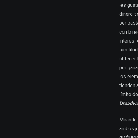
les gust
dinero s
ser bast
combinac
interés 
similitu
obtener 
por gana
los elem
tienden 
límite d
Dreadwo
Mirando 
ambos ju
disfrute