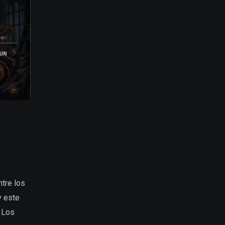
tre los
y este
. Los