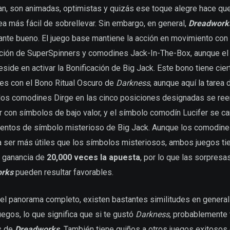
an, son animadas, optimistas y quizás ese toque alegre hace qu
ea más fácil de sobrellevar. Sin embargo, en general,
Dreadwork
ante bueno. El juego base mantiene la acción en movimiento con 
ión de SuperSpinners y comodines Jack-In-The-Box, aunque el 
reside en activar la Bonificación de Big Jack. Este bono tiene cier
des con el Bono Ritual Oscuro de
Darkness
, aunque aquí la tarea 
los comodines Dirge en las cinco posiciones designadas se re
r con símbolos de bajo valor, y el símbolo comodín Lucifer se c
entos de símbolo misterioso de Big Jack. Aunque los comodin
a ser más útiles que los símbolos misteriosos, ambos juegos ti
e ganancia de
20,000 veces la apuesta
, por lo que las sorpresa
rks
pueden resultar favorables.
el panorama completo, existen bastantes similitudes en general
egos, lo que significa que si te gustó
Darkness
, probablemente
s de
Dreadworks
.
También tiene guiños a otros juegos exitosos