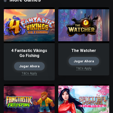
4 Fantastic Vikings
The Watcher
Go Fishing
Jugar Ahora
Jugar Ahora
T&Cs Apply
T&Cs Apply