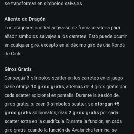
se transforman en símbolos salvajes.
Aliento de Dragón
Los dragones pueden activarse de forma aleatoria para
añadir símbolos salvajes a los carretes. Esto puede ocurrir
en cualquier giro, excepto en el décimo giro de una Ronda
de Ciclo.
Giros Gratis
Conseguir 3 símbolos scatter en los carretes en el juego
base otorga
10 giros gratis
, además de 4 giros gratis por
cada scatter adicional en pantalla. Durante la sesión de
giros gratis, si caen 3 símbolos scatter, se
otorgan +5
giros gratis
adicionales, más
2 giros gratis
por cada
scatter extra en la cuadrícula. Durante la función, en cada
giro gratis, cuando la función de Avalancha termina, se