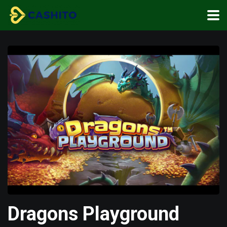
Dragons Playground