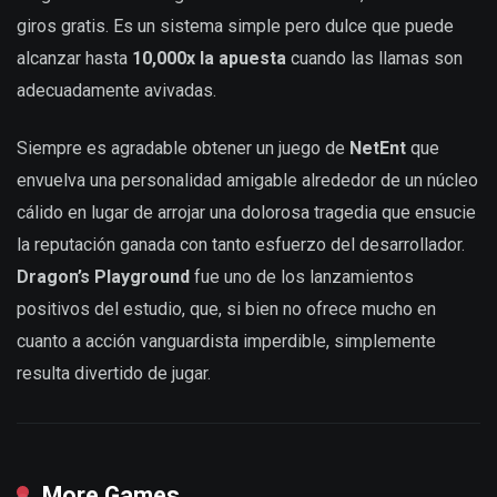
giros gratis. Es un sistema simple pero dulce que puede
alcanzar hasta
10,000x la apuesta
cuando las llamas son
adecuadamente avivadas.
Siempre es agradable obtener un juego de
NetEnt
que
envuelva una personalidad amigable alrededor de un núcleo
cálido en lugar de arrojar una dolorosa tragedia que ensucie
la reputación ganada con tanto esfuerzo del desarrollador.
Dragon’s Playground
fue uno de los lanzamientos
positivos del estudio, que, si bien no ofrece mucho en
cuanto a acción vanguardista imperdible, simplemente
resulta divertido de jugar.
More Games