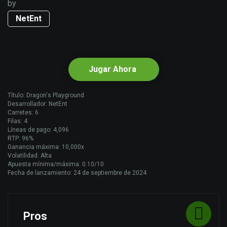
by
NetEnt
Jugar Ahora
Título: Dragon's Playground
Desarrollador: NetEnt
Carretes: 6
Filas: 4
Líneas de pago: 4,096
RTP: 96%
Ganancia máxima: 10,000x
Volatilidad: Alta
Apuesta mínima/máxima: 0.10/10
Fecha de lanzamiento: 24 de septiembre de 2024
Pros