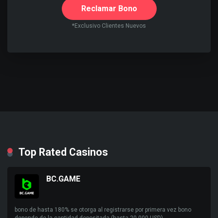
Reclamar Bono
*Exclusivo Clientes Nuevos
Top Rated Casinos
BC.GAME
bono de hasta 180% se otorga al registrarse por primera vez bono