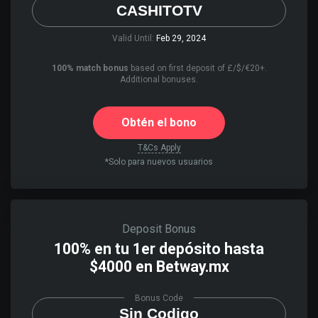
CASHITOTV
Valid Until:
Feb 29, 2024
100% match bonus
based on first deposit of £/$/€20+.
Additional bonuses.
Obtén el bono
T&Cs Apply
*Solo para nuevos usuarios
Deposit Bonus
100% en tu 1er depósito hasta
$4000 en Betway.mx
Bonus Code
Sin Codigo