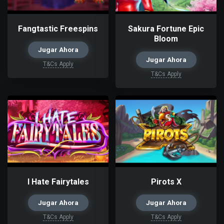
Fangtastic Freespins
Sakura Fortune Epic
Bloom
Jugar Ahora
Jugar Ahora
T&Cs Apply
T&Cs Apply
I Hate Fairytales
Pirots X
Jugar Ahora
Jugar Ahora
T&Cs Apply
T&Cs Apply