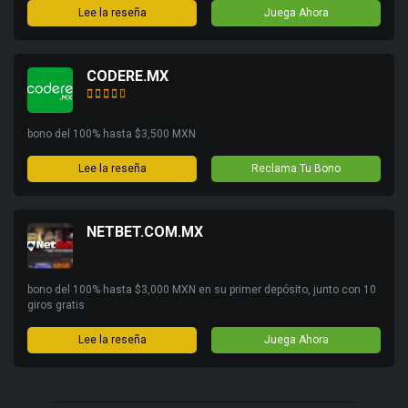
Lee la reseña
Juega Ahora
CODERE.MX
bono del 100% hasta $3,500 MXN
Lee la reseña
Reclama Tu Bono
NETBET.COM.MX
bono del 100% hasta $3,000 MXN en su primer depósito, junto con 10
giros gratis
Lee la reseña
Juega Ahora