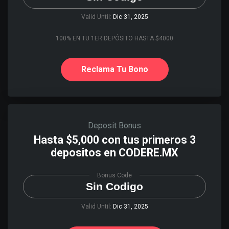
Valid Until:
Dic 31, 2025
100% EN TU 1ER DEPÓSITO HASTA $4000
Reclama Tu Bono
Deposit Bonus
Hasta $5,000 con tus primeros 3
depositos en CODERE.MX
Bonus Code
Sin Codigo
Valid Until:
Dic 31, 2025