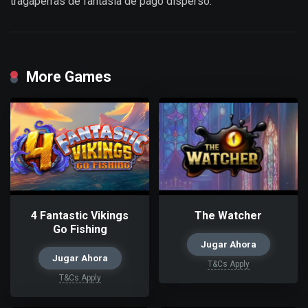
tragaperras de fantasía de pago disperso.
More Games
4 Fantastic Vikings
The Watcher
Go Fishing
Jugar Ahora
Jugar Ahora
T&Cs Apply
T&Cs Apply