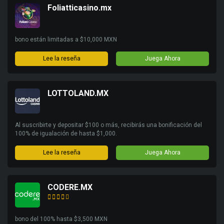
Foliatticasino.mx
bono están limitadas a $10,000 MXN
Lee la reseña
Juega Ahora
LOTTOLAND.MX
Al suscribirte y depositar $100 o más, recibirás una bonificación del
100% de igualación de hasta $1,000.
Lee la reseña
Juega Ahora
CODERE.MX
bono del 100% hasta $3,500 MXN