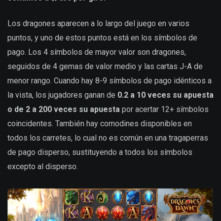
Los dragones aparecen a lo largo del juego en varios
puntos, y uno de estos puntos está en los símbolos de
pago. Los 4 símbolos de mayor valor son dragones,
seguidos de 4 gemas de valor medio y las cartas J-A de
menor rango. Cuando hay 8-9 símbolos de pago idénticos a
la vista, los jugadores ganan de
0.2 a 10 veces su apuesta
o de 2 a 200 veces su apuesta
por acertar 12+ símbolos
coincidentes. También hay comodines disponibles en
todos los carretes, lo cual no es común en una tragaperras
de pago disperso, sustituyendo a todos los símbolos
excepto al disperso.