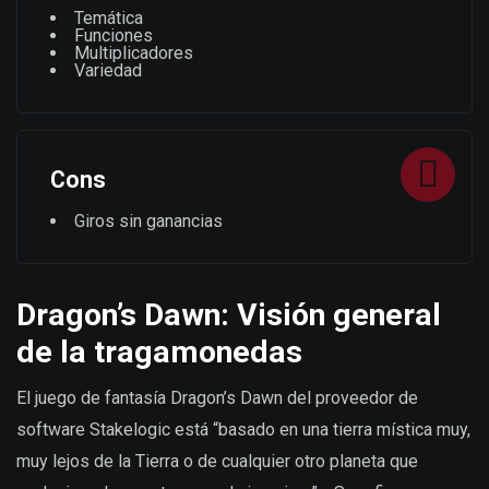
Temática
Funciones
Multiplicadores
Variedad
Cons
Giros sin ganancias
Dragon’s Dawn: Visión general
de la tragamonedas
El juego de fantasía Dragon’s Dawn del proveedor de
software Stakelogic está “basado en una tierra mística muy,
muy lejos de la Tierra o de cualquier otro planeta que