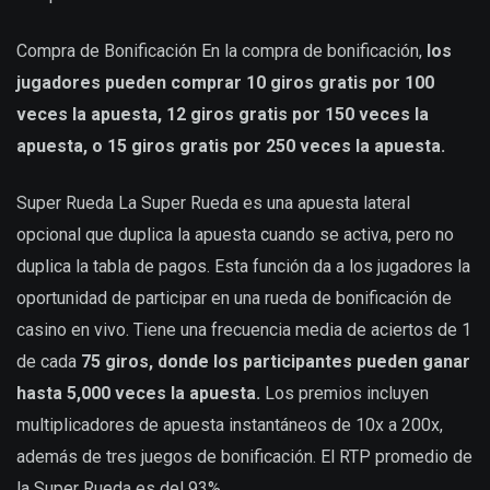
Compra de Bonificación En la compra de bonificación,
los
jugadores pueden comprar 10 giros gratis por 100
veces la apuesta, 12 giros gratis por 150 veces la
apuesta, o 15 giros gratis por 250 veces la apuesta.
Super Rueda La Super Rueda es una apuesta lateral
opcional que duplica la apuesta cuando se activa, pero no
duplica la tabla de pagos. Esta función da a los jugadores la
oportunidad de participar en una rueda de bonificación de
casino en vivo. Tiene una frecuencia media de aciertos de 1
de cada
75 giros, donde los participantes pueden ganar
hasta 5,000 veces la apuesta.
Los premios incluyen
multiplicadores de apuesta instantáneos de 10x a 200x,
además de tres juegos de bonificación. El RTP promedio de
la Super Rueda es del 93%.