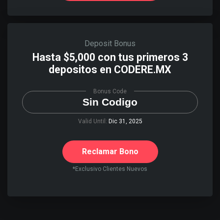
Deposit Bonus
Hasta $5,000 con tus primeros 3
depositos en CODERE.MX
Bonus Code
Sin Codigo
Valid Until:
Dic 31, 2025
Reclamar Bono
*Exclusivo Clientes Nuevos