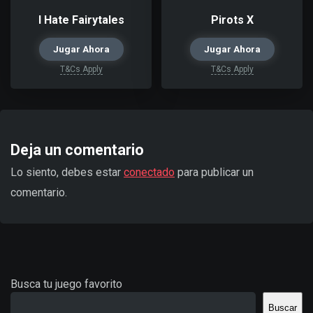
I Hate Fairytales
Pirots X
Jugar Ahora
Jugar Ahora
T&Cs Apply
T&Cs Apply
Deja un comentario
Lo siento, debes estar
conectado
para publicar un
comentario.
Busca tu juego favorito
Buscar