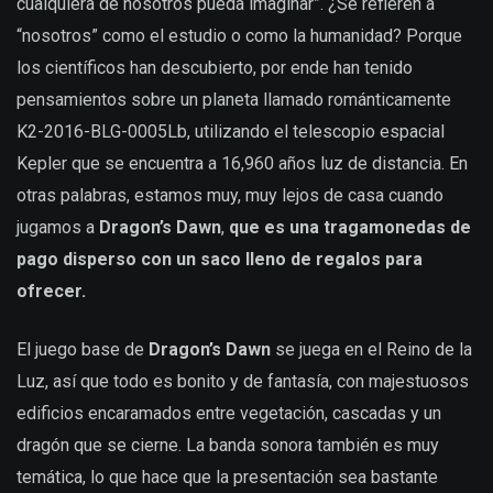
cualquiera de nosotros pueda imaginar”. ¿Se refieren a
“nosotros” como el estudio o como la humanidad? Porque
los científicos han descubierto, por ende han tenido
pensamientos sobre un planeta llamado románticamente
K2-2016-BLG-0005Lb, utilizando el telescopio espacial
Kepler que se encuentra a 16,960 años luz de distancia. En
otras palabras, estamos muy, muy lejos de casa cuando
jugamos a
Dragon’s Dawn
,
que es una tragamonedas de
pago disperso con un saco lleno de regalos para
ofrecer.
El juego base de
Dragon’s Dawn
se juega en el Reino de la
Luz, así que todo es bonito y de fantasía, con majestuosos
edificios encaramados entre vegetación, cascadas y un
dragón que se cierne. La banda sonora también es muy
temática, lo que hace que la presentación sea bastante