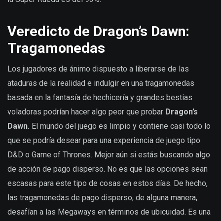
Veredicto de Dragon’s Dawn:
Tragamonedas
Los jugadores de ánimo dispuesto a liberarse de las
ataduras de la realidad e indulgir en una tragamonedas
basada en la fantasía de hechicería y grandes bestias
voladoras podrían hacer algo peor que probar
Dragon’s
Dawn.
El mundo del juego es limpio y contiene casi todo lo
que se podría desear para una experiencia de juego tipo
D&D o Game of Thrones. Mejor aún si estás buscando algo
de acción de pago disperso. No es que las opciones sean
escasas para este tipo de cosas en estos días. De hecho,
las tragamonedas de pago disperso, de alguna manera,
desafían a las Megaways en términos de ubicuidad. Es una