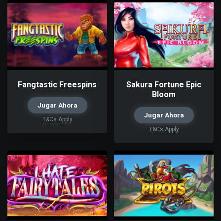
Fangtastic Freespins
Sakura Fortune Epic
Bloom
Jugar Ahora
Jugar Ahora
T&Cs Apply
T&Cs Apply