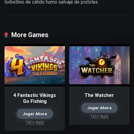
torbellino de cálido humo salvaje de pistolas.
More Games
4 Fantastic Vikings
The Watcher
Go Fishing
Jugar Ahora
Jugar Ahora
T&Cs Apply
T&Cs Apply