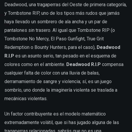
Deadwood, una tragaperras del Oeste de primera categoría,
y Tombstone RIP, uno de los tipos más rudos que jamás
haya llevado un sombrero de ala ancha y un par de
pantalones sin trasero. Al igual que Tombstone RIP (o
Tombstone No Mercy, El Paso Gunfight, True Grit
Redemption o Bounty Hunters, para el caso),
Deadwood
R.I.P
es un asunto serio, tan pesado en el esquema de
colores como en el ambiente.
Deadwood R.I.P
compensa
cualquier falta de color con una lluvia de balas,
derramamiento de sangre y violencia; sí, es un juego
sombrío, uno donde la imaginería violenta se traslada a
mecánicas violentas.
Un factor contribuyente es el modelo matemático
extremadamente volátil, que si has jugado alguna de las
tragaperras relacionadas, sabrás que no es una