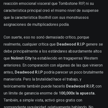
reacción emocional visceral que Tombstone RIP, ni su
característica principal creó el mismo nivel de suspense
que la característica Boothill con sus monstruosos
asignaciones de multiplicadores podía.
Con suerte, eso no sonó demasiado crítico, porque
realmente, cualquier crítica que
Deadwood R.I.P
genere se
debe principalmente a los estándares absurdamente altos
que
Nolimit City
ha establecido en tragaperras Western
anteriores. En comparación con algunas de las que vinieron
antes,
Deadwood R.I.P
podría parecer un poco brutalmente
manierista. Pero la brutalidad hace el trabajo, y
teóricamente también puede hacerlo
Deadwood R.I.P,
con
un límite de ganancia enorme de
100,000x la apuesta.
También, a simple vista, activó giros gratis con
sorprendente regularidad, relativamente hablando. No