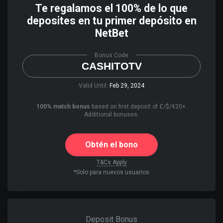
Te regalamos el 100% de lo que
deposites en tu primer depósito en
NetBet
Bonus Code
CASHITOTV
Valid Until:
Feb 29, 2024
100% match bonus
based on first deposit of £/$/€20+.
Additional bonuses.
Obtén el bono
T&Cs Apply
*Solo para nuevos usuarios
Deposit Bonus