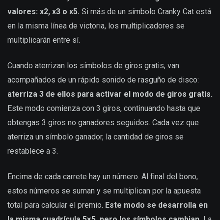
valores: x2, x3 o x5.
Si más de un símbolo Cranky Cat está
en la misma línea de victoria, los multiplicadores se
multiplicarán entre sí.
Cuando aterrizan los símbolos de giros gratis, van
acompañados de un rápido sonido de rasguño de disco:
aterriza 3 de ellos para activar el modo de giros gratis.
Este modo comienza con 3 giros, continuando hasta que
obtengas 3 giros no ganadores seguidos. Cada vez que
aterriza un símbolo ganador, la cantidad de giros se
restablece a 3.
Encima de cada carrete hay un número. Al final del bono,
estos números se suman y se multiplican por la apuesta
total para calcular el premio.
Este modo se desarrolla en
la misma cuadrícula 5×5, pero los símbolos cambian.
La