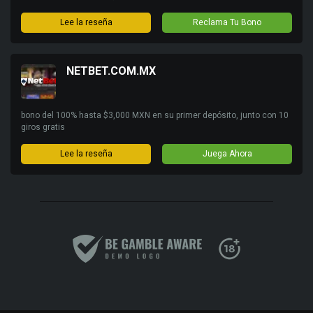
Lee la reseña
Reclama Tu Bono
NETBET.COM.MX
bono del 100% hasta $3,000 MXN en su primer depósito, junto con 10
giros gratis
Lee la reseña
Juega Ahora