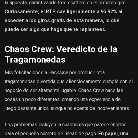
la apuesta, garantizando tres scatters en el próximo giro.
Curiosamente, el RTP cae ligeramente a 95.92% al
acceder a los giros gratis de esta manera, lo que
puede ser algo que haga que te replantees.
Chaos Crew: Veredicto de la
Tragamonedas
Mis felicitaciones a Hacksaw por producir otra
tragamonedas divertida que silenciosamente cumple con el
negocio de ser altamente jugable. Chaos Crew hace las
cosas un poco diferentes, creando una experiencia de
juego bastante única, aunque no exenta de inconvenientes.
Los problemas incluyen la cuadrícula que parece enorme
para el pequeño número de líneas de pago.
En papel, una