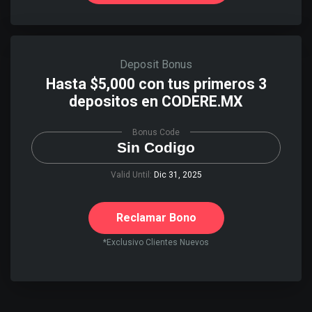
Deposit Bonus
Hasta $5,000 con tus primeros 3
depositos en CODERE.MX
Bonus Code
Sin Codigo
Valid Until:
Dic 31, 2025
Reclamar Bono
*Exclusivo Clientes Nuevos