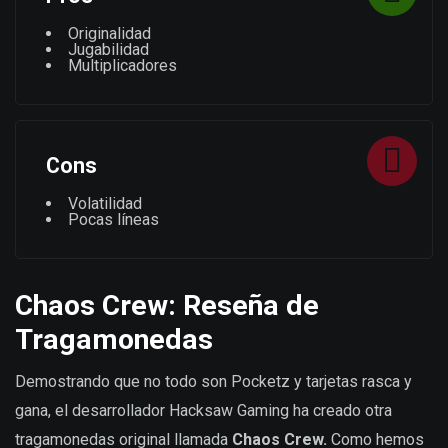
Originalidad
Jugabilidad
Multiplicadores
Cons
Volatilidad
Pocas líneas
Chaos Crew: Reseña de
Tragamonedas
Demostrando que no todo son Pocketz y tarjetas rasca y
gana, el desarrollador Hacksaw Gaming ha creado otra
tragamonedas original llamada
Chaos Crew.
Como hemos