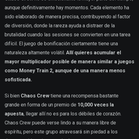
aunque definitivamente hay momentos. Cada elemento ha
sido elaborado de manera precisa, contribuyendo al factor
de diversión, donde la rareza ayuda a distraer de la
brutalidad cuando las sesiones se convierten en una tarea
difícil. El juego de bonificación ciertamente tiene una
naturaleza altamente volátil.
Allí quieres acumular el
mayor multiplicador posible de manera similar a juegos
como Money Train 2, aunque de una manera menos
sofisticada.
Si bien
Chaos Crew
tiene una recompensa bastante
grande en forma de un premio de
10,000 veces la
apuesta
, llegar allí no es para los débiles de corazón.
Chaos Crew puede verse lindo a su manera libre de
espíritu, pero este grupo atravesará sin piedad a los