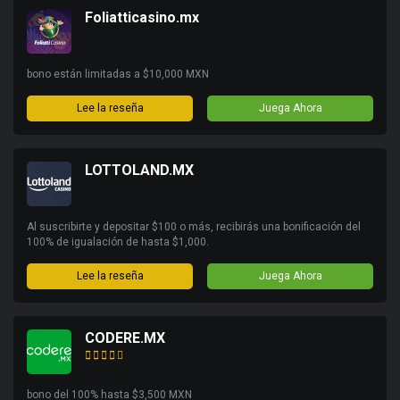
Foliatticasino.mx
bono están limitadas a $10,000 MXN
Lee la reseña
Juega Ahora
LOTTOLAND.MX
Al suscribirte y depositar $100 o más, recibirás una bonificación del
100% de igualación de hasta $1,000.
Lee la reseña
Juega Ahora
CODERE.MX
bono del 100% hasta $3,500 MXN