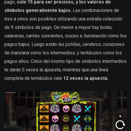
pago,
solo 15 para ser precisos, y los valores de
símbolos generalmente bajos.
Las combinaciones de
tres a cinco son posibles utilizando una extraña colección
de 9 símbolos de pago. De menor a mayor hay bolas,
calaveras, caritas sonrientes, cruces e iluminación como los
pagos bajos. Luego están las polillas, cerebros, corazones
de manzana como los intermedios, y tentáculos como los
pagos altos. Cinco del mismo tipo de símbolos intermedios
te darán 5 veces la apuesta, mientras que una línea
completa de tentáculos vale
12 veces la apuesta.