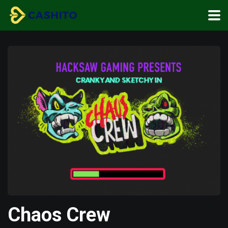
Chaos Crew