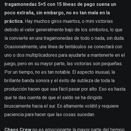
tragamonedas 5×5 con 15 líneas de pago suena un
poco extraña, sin embargo, no es tan mala en la
práctica.
Hay muchos giros muertos, o mini victorias
debido al valor generalmente bajo de los símbolos, lo que
la convierte en una tragamonedas de todo o nada, sin duda.
Ocasionalmente, una línea de tentáculos se conectará con
uno o dos multiplicadores para ayudarte a mantenerte en el
juego, pero en su mayor parte, las victorias son pequeñas.
Por un tiempo, no es tan notable. El aspecto inusual, la
brillante banda sonora y el éxito de sutileza de toda la
producción hacen que sea fácil pasar por alto. Eso es hasta
que te das cuenta de que el saldo se ha dirigido
bruscamente hacia el sur. Es altamente volátil y requiere
paciencia para hacer que las cosas sucedan.
Chaos Crew
no es emocionante la mayor parte del tiempo,