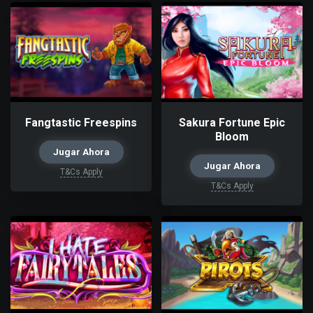
Fangtastic Freespins
Sakura Fortune Epic
Bloom
Jugar Ahora
Jugar Ahora
T&Cs Apply
T&Cs Apply