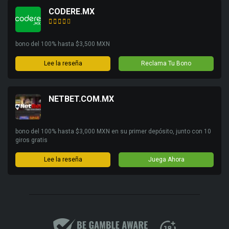
CODERE.MX
bono del 100% hasta $3,500 MXN
Lee la reseña
Reclama Tu Bono
NETBET.COM.MX
bono del 100% hasta $3,000 MXN en su primer depósito, junto con 10
giros gratis
Lee la reseña
Juega Ahora