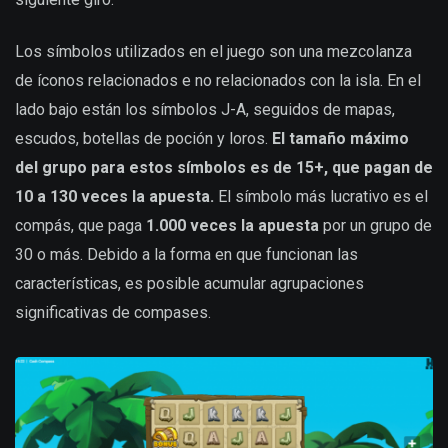
Los símbolos utilizados en el juego son una mezcolanza
de íconos relacionados e no relacionados con la isla. En el
lado bajo están los símbolos J-A, seguidos de mapas,
escudos, botellas de poción y loros.
El tamaño máximo
del grupo para estos símbolos es de 15+, que pagan de
10 a 130 veces la apuesta.
El símbolo más lucrativo es el
compás, que paga
1.000 veces la apuesta
por un grupo de
30 o más. Debido a la forma en que funcionan las
características, es posible acumular agrupaciones
significativas de compases.