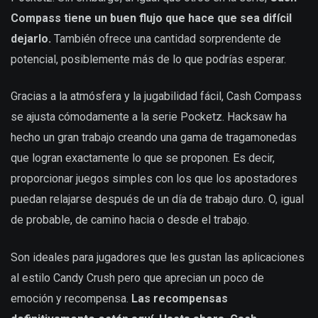
Compass tiene un buen flujo que hace que sea difícil
dejarlo.
También ofrece una cantidad sorprendente de
potencial, posiblemente más de lo que podrías esperar.
Gracias a la atmósfera y la jugabilidad fácil, Cash Compass
se ajusta cómodamente a la serie Pocketz. Hacksaw ha
hecho un gran trabajo creando una gama de tragamonedas
que logran exactamente lo que se proponen. Es decir,
proporcionar juegos simples con los que los apostadores
puedan relajarse después de un día de trabajo duro. O, igual
de probable, de camino hacia o desde el trabajo.
Son ideales para jugadores que les gustan las aplicaciones
al estilo Candy Crush pero que aprecian un poco de
emoción y recompensa.
Las recompensas