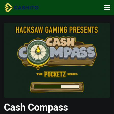
Cash Compass