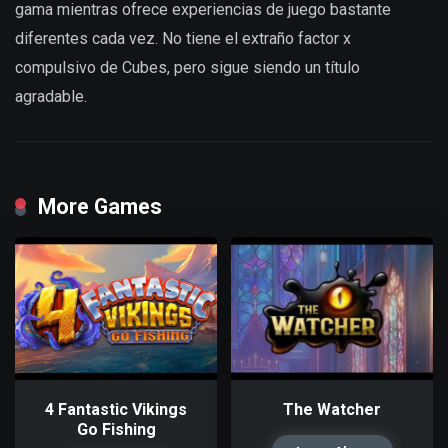
gama mientras ofrece experiencias de juego bastante
diferentes cada vez. No tiene el extraño factor x
compulsivo de Cubes, pero sigue siendo un título
agradable.
More Games
4 Fantastic Vikings
The Watcher
Go Fishing