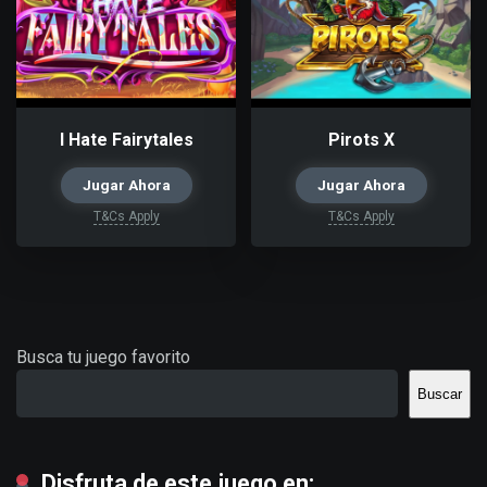
I Hate Fairytales
Pirots X
Jugar Ahora
Jugar Ahora
T&Cs Apply
T&Cs Apply
Busca tu juego favorito
Buscar
Disfruta de este juego en: