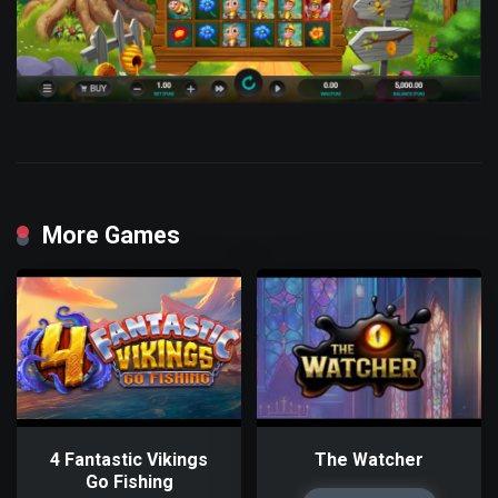
More Games
4 Fantastic Vikings
The Watcher
Go Fishing