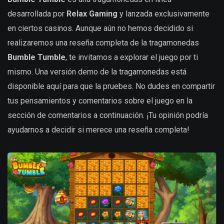
desarrollada por
Relax Gaming
y lanzada exclusivamente
en ciertos casinos. Aunque aún no hemos decidido si
realizaremos una reseña completa de la tragamonedas
Bumble Tumble
, te invitamos a explorar el juego por ti
mismo. Una versión demo de la tragamonedas está
disponible aquí para que la pruebes. No dudes en compartir
tus pensamientos y comentarios sobre el juego en la
sección de comentarios a continuación. ¡Tu opinión podría
ayudarnos a decidir si merece una reseña completa!