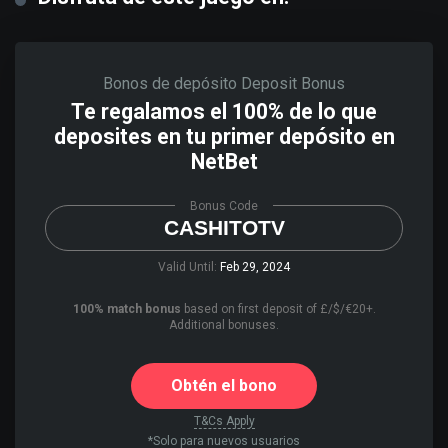
Bonos de depósito
Deposit Bonus
Te regalamos el 100% de lo que
deposites en tu primer depósito en
NetBet
Bonus Code
CASHITOTV
Valid Until:
Feb 29, 2024
100% match bonus
based on first deposit of £/$/€20+.
Additional bonuses.
Obtén el bono
T&Cs Apply
*Solo para nuevos usuarios