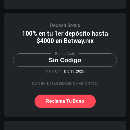
Deposit Bonus
100% en tu 1er depósito hasta
$4000 en Betway.mx
Bonus Code
Sin Codigo
Valid Until:
Dic 31, 2025
100% EN TU 1ER DEPÓSITO HASTA $4000
Reclama Tu Bono