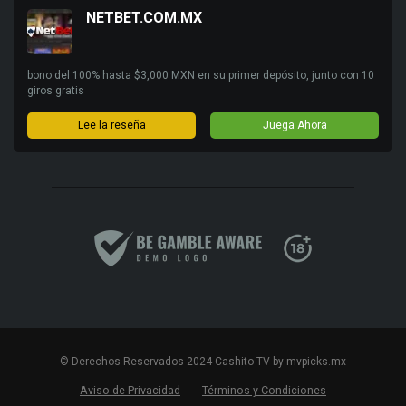
NETBET.COM.MX
bono del 100% hasta $3,000 MXN en su primer depósito, junto con 10
giros gratis
Lee la reseña
Juega Ahora
© Derechos Reservados 2024 Cashito TV by mvpicks.mx
Aviso de Privacidad
Términos y Condiciones