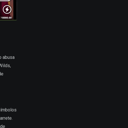
o abusa
Wilds,
de
símbolos
arrete.
 de