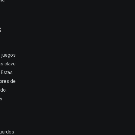
s
s juegos
as clave
. Estas
lores de
odo.
 y
cuerdos