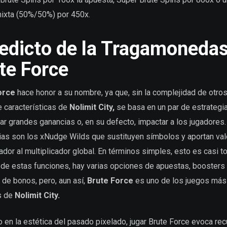
ixta (50%/50%) por 450x.
edicto de la Tragamoneda
te Force
orce
hace honor a su nombre, ya que, sin la complejidad de otro
e características de
Nolimit City,
se basa en un par de estrategi
rar grandes ganancias o, en su defecto, impactar a los jugadores
ias son los xNudge Wilds que sustituyen símbolos y aportan va
cador al multiplicador global. En términos simples, esto es casi t
e estas funciones, hay varias opciones de apuestas, boosters
de bonos, pero, aun así,
Brute Force
es uno de los juegos más
s de
Nolimit City.
o en la estética del pasado pixelado, jugar Brute Force evoca re