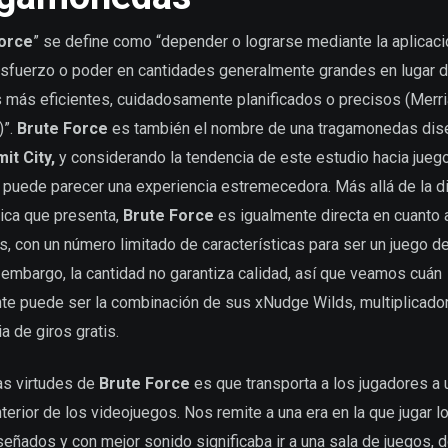
force
” se define como “depender o lograrse mediante la aplicac
esfuerzo o poder en cantidades generalmente grandes en lugar 
más eficientes, cuidadosamente planificados o precisos (Merr
)”.
Brute Force
es también el nombre de una tragamonedas dis
mit City,
y considerando la tendencia de este estudio hacia jueg
, puede parecer una experiencia estremecedora. Más allá de la di
ica que presenta,
Brute Force
es igualmente directa en cuanto 
s, con un número limitado de características para ser un juego d
embargo, la cantidad no garantiza calidad, así que veamos cuán
te puede ser la combinación de sus xNudge Wilds, multiplicador
a de giros gratis.
as virtudes de
Brute Force
es que transporta a los jugadores a 
terior de los videojuegos. Nos remite a una era en la que jugar l
señados y con mejor sonido significaba ir a una sala de juegos, 