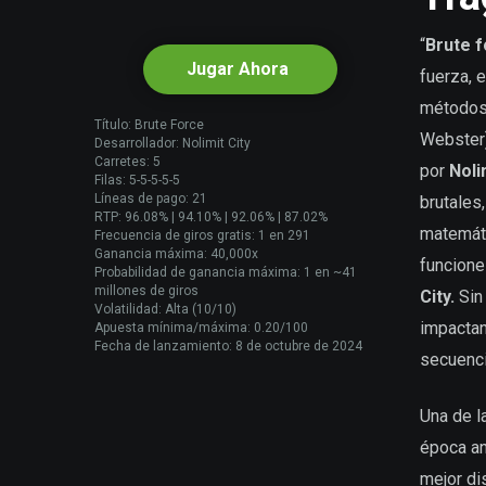
“
Brute 
Jugar Ahora
fuerza, 
métodos 
Título: Brute Force
Webster
Desarrollador: Nolimit City
Carretes: 5
por
Noli
Filas: 5-5-5-5-5
Líneas de pago: 21
brutales
RTP: 96.08% | 94.10% | 92.06% | 87.02%
matemát
Frecuencia de giros gratis: 1 en 291
Ganancia máxima: 40,000x
funcione
Probabilidad de ganancia máxima: 1 en ~41
millones de giros
City.
Sin 
Volatilidad: Alta (10/10)
impactan
Apuesta mínima/máxima: 0.20/100
Fecha de lanzamiento: 8 de octubre de 2024
secuenci
Una de l
época an
mejor di