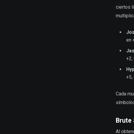
ciertos 
multipli
Jos
en 
Jas
+2,
Hyp
+5,
Cada mul
símbolo
Brute
Al obten