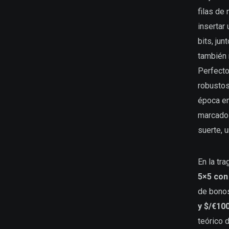
filas de
insertar
bits, ju
también 
Perfecto
robustos
época en
marcados
suerte, u
En la t
5×5 con
de bonos
y $/€10
teórico 