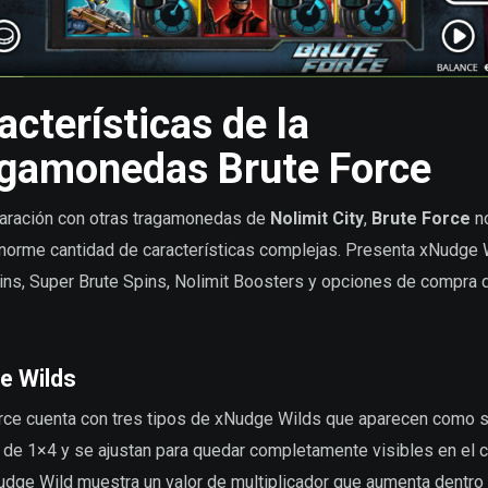
acterísticas de la
gamonedas Brute Force
aración con otras tragamonedas de
Nolimit City
,
Brute Force
n
norme cantidad de características complejas. Presenta xNudge 
ins, Super Brute Spins, Nolimit Boosters y opciones de compra 
e Wilds
rce cuenta con tres tipos de xNudge Wilds que aparecen como 
 de 1×4 y se ajustan para quedar completamente visibles en el c
dge Wild muestra un valor de multiplicador que aumenta dentro