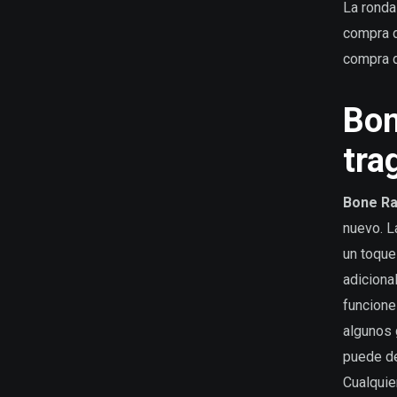
La ronda
compra d
compra d
Bon
tra
Bone Ra
nuevo. L
un toque
adiciona
funcione
algunos 
puede de
Cualquie