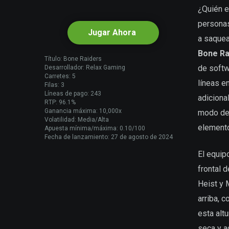
¿Quién 
personas
Jugar Ahora
a saquea
Bone Ra
Título: Bone Raiders
de softw
Desarrollador: Relax Gaming
Carretes: 5
líneas en
Filas: 3
Líneas de pago: 243
adiciona
RTP: 96.1%
Ganancia máxima: 10,000x
modo de 
Volatilidad: Media/Alta
elemento
Apuesta mínima/máxima: 0.10/100
Fecha de lanzamiento: 27 de agosto de 2024
El equip
frontal 
Heist y 
arriba, 
esta alt
seca y a