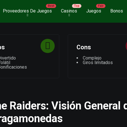
Proveedores De Juegos
Casinos
Juegos
Bonos
os
Cons
ivertido
Complejo
olátil
Giros limitados
onificaciones
e Raiders: Visión General 
tragamonedas