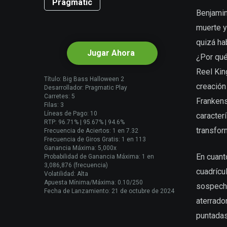
Pragmatic
Benjamin
muerte y
quizá ha
Jugar Ahora
¿Por qué
Reel Kin
Título: Big Bass Halloween 2
creación
Desarrollador: Pragmatic Play
Carretes: 5
Frankens
Filas: 3
Líneas de Pago: 10
caracter
RTP: 96.71% | 95.67% | 94.6%
transfor
Frecuencia de Aciertos: 1 en 7.32
Frecuencia de Giros Gratis: 1 en 113
Ganancia Máxima: 5,000x
En cuant
Probabilidad de Ganancia Máxima: 1 en
3,086,876 (frecuencia)
cuadrícu
Volatilidad: Alta
Apuesta Mínima/Máxima: 0.10/250
sospecho
Fecha de Lanzamiento: 21 de octubre de 2024
aterrado
puntadas