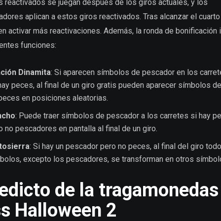
s reactivados se juegan después de los giros actuales, y los
adores aplican a estos giros reactivados. Tras alcanzar el cuarto 
n activar más reactivaciones. Además, la ronda de bonificación 
ientes funciones:
ción Dinamita
: Si aparecen símbolos de pescador en los carret
hay peces, al final de un giro gratis pueden aparecer símbolos d
peces en posiciones aleatorias.
ncho
: Puede traer símbolos de pescador a los carretes si hay p
o no pescadores en pantalla al final de un giro.
osierra
: Si hay un pescador pero no peces, al final del giro tod
bolos, excepto los pescadores, se transforman en otros símbol
edicto de la tragamonedas
s Halloween 2