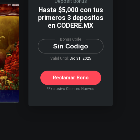
Deposit Bonus
Hasta $5,000 con tus
primeros 3 depositos
en CODERE.MX
Bonus Code
Sin Codigo
Valid Until:
Dic 31, 2025
Reclamar Bono
*Exclusivo Clientes Nuevos