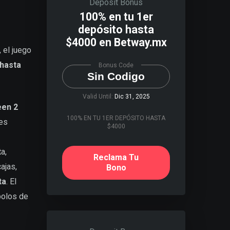
Deposit Bonus
100% en tu 1er
depósito hasta
$4000 en Betway.mx
 el juego
 hasta
Bonus Code
Sin Codigo
Valid Until:
Dic 31, 2025
een 2
100% EN TU 1ER DEPÓSITO HASTA
les
$4000
t
a,
Reclama Tu
ajas,
Bono
ta
. El
bolos de