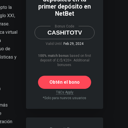
primer depósito en
pto la
NetBet
glo XXI,
rase.
Bonus Code
CASHITOTV
a virtual
a
Valid Until:
Feb 29, 2024
uo de
100% match bonus
based on first
ísticas y
deposit of £/$/€20+. Additional
bonuses.
Obtén el bono
a
T&Cs Apply
*Solo para nuevos usuarios
 más
e
zación