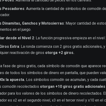
s Peces
: Aumenta la cantidad de peces en los carretes.
s Pescadores
: Aumenta la cantidad de símbolos de comodín d
cador.
 Dinamitas, Ganchos y Motosierras
: Mayor cantidad de esto
mentos en el juego.
ciar desde el Nivel 2
: La función progresiva empieza en el nivel 
Giros Extra
: La ronda comienza con 2 giros gratis adicionales, y
lquier reactivación de giros
otorga +2 giros.
la fase de giros gratis, cada símbolo de comodín que aparece re
res de todos los símbolos de dinero en pantalla, que pueden vale
00x la apuesta.
Los símbolos comodín se acumulan, y cada cuat
s comodín recolectados
otorgan +10 giros gratis adicionale
cador para los valores de los símbolos de dinero recolectados. E
ador es x2 en el segundo nivel, x3 en el tercer nivel y x10 en el c