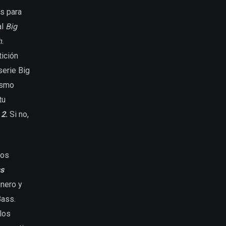
s para
al
Big
h
.
ición
serie Big
ismo
tu
 2
.
Si no,
nos
ss
inero y
Bass.
los