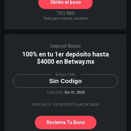
Obtén el bono
T&Cs Apply
*Solo para nuevos usuarios
Deposit Bonus
100% en tu 1er depósito hasta
$4000 en Betway.mx
Bonus Code
Sin Codigo
Valid Until:
Dic 31, 2025
100% EN TU 1ER DEPÓSITO HASTA $4000
Reclama Tu Bono