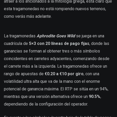
atraer a los aficionados a la mitología griega, está claro que
esta tragamonedas no está rompiendo nuevos terrenos,
como verás más adelante.
La tragamonedas
Aphrodite Goes Wild
se juega en una
cuadrícula de
5×3 con 20 líneas de pago fijas
, donde las
ganancias se forman al obtener tres o más símbolos
coincidentes en carretes adyacentes, comenzando desde
el carrete más a la izquierda. La tragamonedas ofrece un
rango de apuestas de
€0.20 a €10 por giro
, con una
volatilidad ultra alta que va de la mano con el enorme
potencial de ganancia máxima. El RTP se sitúa en un 94%,
mientras que una versión alternativa ofrece un
90.5%
,
dependiendo de la configuración del operador.