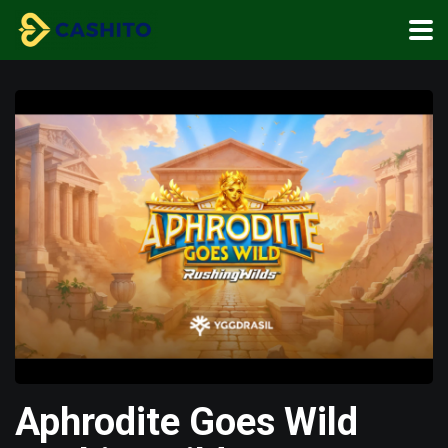
Aphrodite Goes Wild