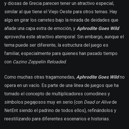
y diosas de Grecia parecen tener un atractivo especial,
similar al que tiene el Viejo Oeste para otros temas. Hay
algo en girar los carretes bajo la mirada de deidades que
añade una capa extra de emoción, y
Aphrodite Goes Wild
aprovecha este atractivo atemporal. Sin embargo, aunque el
tema puede ser diferente, la estructura del juego es
familiar, especialmente para quienes han pasado tiempo
con
Cazino Zeppelin Reloaded
.
Como muchas otras tragamonedas,
Aphrodite Goes Wild
no
opera en un vacío. Es parte de una línea de juegos que ha
tomado el concepto de multiplicadores comodines y
símbolos pegajosos muy en serio (con
Dead or Alive
de
NetEnt siendo el padrino de todos ellos), refinándolos y
reestilizando para diferentes escenarios e historias.