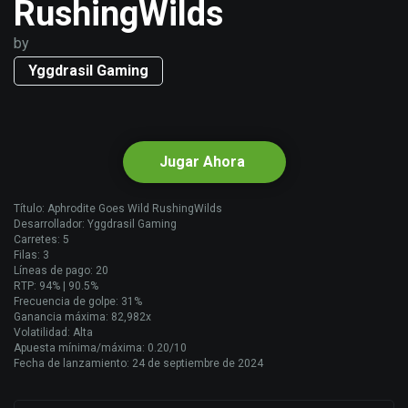
RushingWilds
by
Yggdrasil Gaming
Jugar Ahora
Título: Aphrodite Goes Wild RushingWilds
Desarrollador: Yggdrasil Gaming
Carretes: 5
Filas: 3
Líneas de pago: 20
RTP: 94% | 90.5%
Frecuencia de golpe: 31%
Ganancia máxima: 82,982x
Volatilidad: Alta
Apuesta mínima/máxima: 0.20/10
Fecha de lanzamiento: 24 de septiembre de 2024