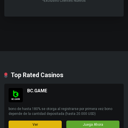
*Exclusivo Clientes Nuevos
Top Rated Casinos
BC.GAME
bono de hasta 180% se otorga al registrarse por primera vez bono
depende de la cantidad depositada (hasta 20.000 USD)
Ver
Juega Ahora