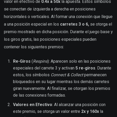
valor en efectivo de
0.4x a 50x
la apuesta. Estos símbolos
se conectan de izquierda a derecha en posiciones
horizontales o verticales. Al formar una conexión que llegue
a una posición especial en los
carretes 3 o 6,
se otorga el
premio mostrado en dicha posición. Durante el juego base y
los giros gratis, las posiciones especiales pueden
contener los siguientes premios:
Re-Giros
(
Respins
): Aparecen solo en las posiciones
especiales del carrete 3 y activan
5 re-giros
. Durante
estos, los símbolos
Connect & Collect
permanecen
bloqueados en su lugar mientras los demás carretes
giran nuevamente. Al finalizar, se otorgan los premios
de las conexiones formadas.
Valores en Efectivo
: Al alcanzar una posición con
este premio, se otorga un valor entre
2x y 160x
la