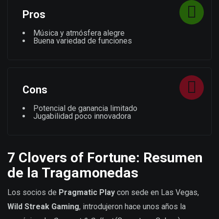
Pros
Música y atmósfera alegre
Buena variedad de funciones
Cons
Potencial de ganancia limitado
Jugabilidad poco innovadora
7 Clovers of Fortune: Resumen
de la Tragamonedas
Los socios de
Pragmatic Play
con sede en Las Vegas,
Wild Streak Gaming
, introdujeron hace unos años la