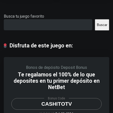
Busca tu juego favorito
Buscar
Disfruta de este juego en:
Bonos de depósito
Deposit Bonus
Te regalamos el 100% de lo que
deposites en tu primer depósito en
NetBet
Bonus Code
CASHITOTV