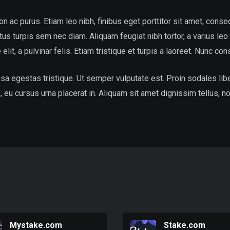
 ac purus. Etiam leo nibh, finibus eget porttitor sit amet, conseq
us turpis sem nec diam. Aliquam feugiat nibh tortor, a varius leo t
lit, a pulvinar felis. Etiam tristique et turpis a laoreet. Nunc co
egestas tristique. Ut semper vulputate est. Proin sodales liber
 eu cursus urna placerat in. Aliquam sit amet dignissim tellus, no
Mystake.com
Stake.com