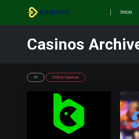
Inicio
Casinos Archiv
All
Online Casinos