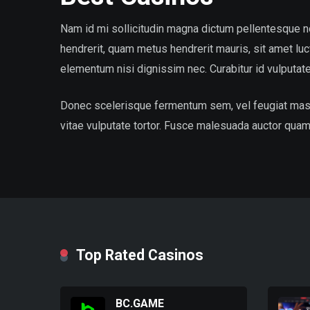
Nam id mi sollicitudin magna dictum pellentesque non
hendrerit, quam metus hendrerit mauris, sit amet luct
elementum nisi dignissim nec. Curabitur id vulputate e
Donec scelerisque fermentum sem, vel feugiat massa 
vitae vulputate tortor. Fusce malesuada auctor quam,
Top Rated Casinos
BC.GAME