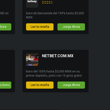
USD en
bono de bienvenida del 100% hasta $3,000
MXN
hora
Lee la reseña
Juega Ahora
NETBET.COM.MX
bono del 100% hasta $3,000 MXN en su
primer depósito, junto con 10 giros gratis
u Bono
Lee la reseña
Juega Ahora